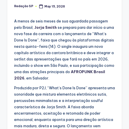
Redação SP
May 15, 2026
Posted
by
A menos de seis meses de sua aguardada passagem
pelo Brasil,
Jorja Smith
se prepara para dar início a uma
nova fase da carreira com o lançamento de “What’s
Done Is Done”, faixa que chegou às plataformas digitais
nesta quinta-feira (14). O single inaugura um novo
capítulo artístico da cantora britânica e deve integrar a
setlist das apresentações que fará no país em 2026,
incluindo o show em São Paulo, e sua participação como
uma das atrações principais do
AFROPUNK Brasil
2026
, em Salvador.
Produzida por P2J, “What’s Done Is Done” apresenta uma
sonoridade que mistura elementos eletrônicos sutis,
percussões minimalistas e a interpretação soulful
característica de Jorja Smith. A faixa aborda
encerramentos, aceitação e retomada de poder
emocional, enquanto aponta para uma direção artística
mais madura, direta e segura. O lançamento vem