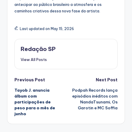
antecipar ao público brasileiro a atmosfera e os
caminhos criativos dessa nova fase da artista.
Last updated on May 15, 2026
Redação SP
View All Posts
Post
Previous Post
Next Post
Tayob J. anuncia
Podpah Records lança
navigation
álbum com
episódios inéditos com
participações de
NandaTsunami, Os
peso para o mês de
Garotin e MC Soffia
junho