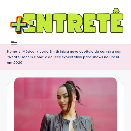
Home
Música
Jorja Smith inicia novo capítulo da carreira com
“What’s Done Is Done” e aquece expectativa para shows no Brasil
em 2026