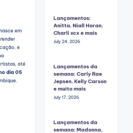
Lançamentos:
Anitta, Niall Horan,
nasce em
Charli xcx e mais
prender
July 24, 2026
icação, e
na
tistas, até
Lançamentos da
no dia 05
semana: Carly Rae
ambique.
Jepsen, Kelly Carson
e muito mais
July 17, 2026
Lançamentos da
semana: Madonna,