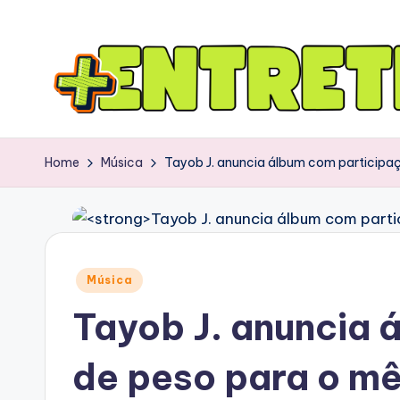
Home
Música
Tayob J. anuncia álbum com participaç
Posted
Música
in
Tayob J. anuncia 
de peso para o mê