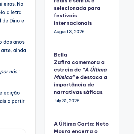
reais e sem IA é
leiras. Na
selecionada para
io a letra
festivais
l de Dino e
internacionais
August 3, 2026
go dos anos
arte, ainda
Bella
Zafira
comemora
a
estreia de
“A Última
por nós.
”
Música”
e destaca a
importância de
narrativas sáficas
 e edição
July 31, 2026
is a partir
A Última Carta: Neto
Moura encerra o