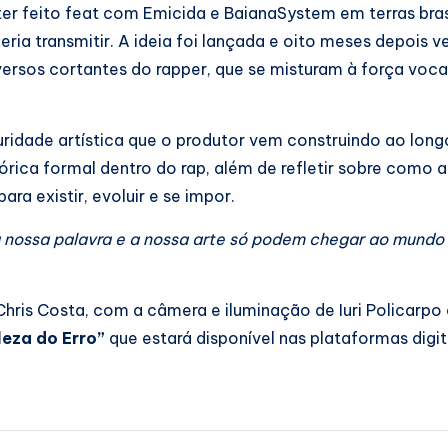
ter feito feat com Emicida e BaianaSystem em terras brasi
ria transmitir. A ideia foi lançada e oito meses depois ve
versos cortantes do rapper, que se misturam à força voca
uridade artística que o produtor vem construindo ao lon
rica formal dentro do rap, além de refletir sobre como a 
ra existir, evoluir e se impor.
a nossa palavra e a nossa arte só podem chegar ao mundo 
 Chris Costa, com a câmera e iluminação de Iuri Policarpo
leza do Erro”
que estará disponível nas plataformas digita