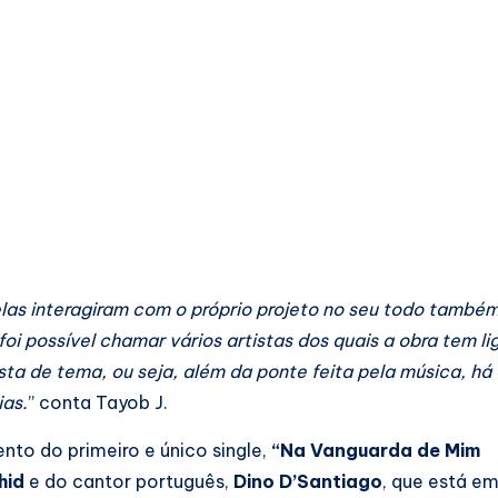
las interagiram com o próprio projeto no seu todo também
oi possível chamar vários artistas dos quais a obra tem 
de tema, ou seja, além da ponte feita pela música, há e
ias.
” conta Tayob J.
nto do primeiro e único single,
“Na Vanguarda de Mim
hid
e do cantor português,
Dino D’Santiago
, que está e