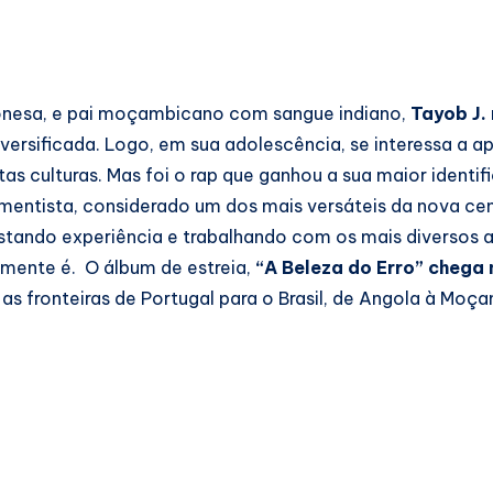
lonesa, e pai moçambicano com sangue indiano,
Tayob J.
versificada. Logo, em sua adolescência, se interessa a a
tas culturas. Mas foi o rap que ganhou a sua maior identif
rumentista, considerado um dos mais versáteis da nova ce
tando experiência e trabalhando com os mais diversos ar
lmente é. O álbum de estreia,
“A Beleza do Erro” chega 
s fronteiras de Portugal para o Brasil, de Angola à Moç