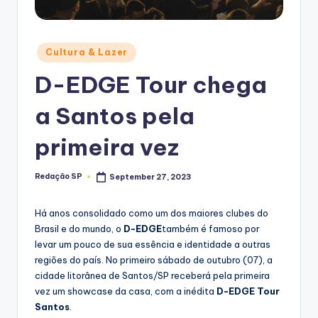
Posted
Cultura & Lazer
in
D-EDGE Tour chega
a Santos pela
primeira vez
Redação SP
September 27, 2023
Posted
by
Há anos consolidado como um dos maiores clubes do
Brasil e do mundo, o
D-EDGE
também é famoso por
levar um pouco de sua essência e identidade a outras
regiões do país. No primeiro sábado de outubro (07), a
cidade litorânea de Santos/SP receberá pela primeira
vez um showcase da casa, com a inédita
D-EDGE Tour
Santos
.