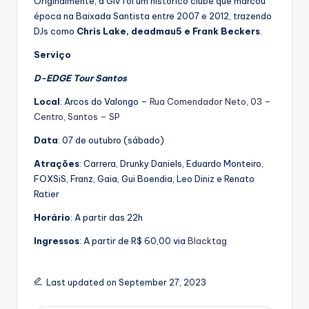
Originalmente, a Giv foi um histórico clube que marcou
época na Baixada Santista entre 2007 e 2012, trazendo
DJs como
Chris Lake, deadmau5 e Frank Beckers
.
Serviço
D-EDGE Tour Santos
Local
: Arcos do Valongo –
Rua Comendador Neto, 03 –
Centro, Santos – SP
Data
: 07 de outubro (sábado)
Atrações
: Carrera, Drunky Daniels, Eduardo Monteiro,
FOXSiS, Franz, Gaia, Gui Boendia, Leo Diniz e Renato
Ratier
Horário
: A partir das 22h
Ingressos
: A partir de R$ 60,00 via
Blacktag
Last updated on September 27, 2023