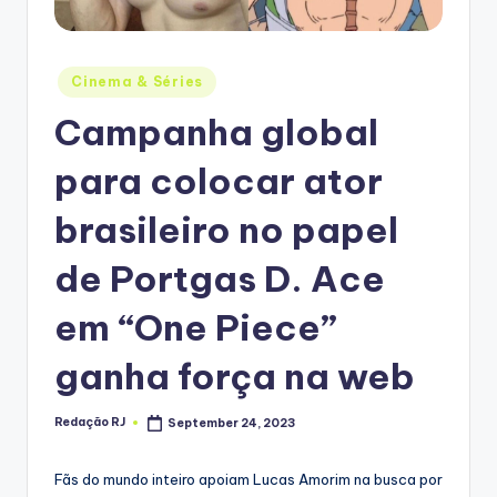
Posted
Cinema & Séries
in
Campanha global
para colocar ator
brasileiro no papel
de Portgas D. Ace
em “One Piece”
ganha força na web
Redação RJ
September 24, 2023
Posted
by
Fãs do mundo inteiro apoiam Lucas Amorim na busca por