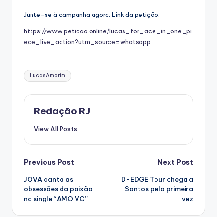
Junte-se à campanha agora: Link da petição:
https://www.peticao.online/lucas_for_ace_in_one_pi
ece_live_action?utm_source=whatsapp
Tags:
Lucas Amorim
Redação RJ
View All Posts
Post
Previous Post
Next Post
JOVA canta as
D-EDGE Tour chega a
navigation
obsessões da paixão
Santos pela primeira
no single “AMO VC”
vez