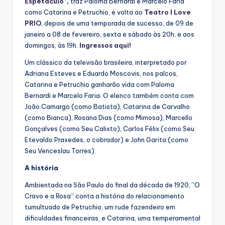
Espetáculo”
,
traz Paloma Bernardi e Marcelo Faria
como Catarina e Petruchio, e volta ao
Teatro I Love
PRIO
, depois de uma temporada de sucesso, de 09 de
janeiro a 08 de fevereiro, sexta e sábado às 20h, e aos
domingos, às 19h.
Ingressos aqui!
Um clássico da televisão brasileira, interpretado por
Adriana Esteves e Eduardo Moscovis, nos palcos,
Catarina e Petruchio ganharão vida com Paloma
Bernardi e Marcelo Faria. O elenco também conta com
João Camargo (como Batista), Catarina de Carvalho
(como Bianca), Rosana Dias (como Mimosa), Marcello
Gonçalves (como Seu Calixto), Carlos Félix (como Seu
Etevaldo Praxedes, o cobrador) e John Garita (como
Seu Venceslau Torres).
A história
Ambientada na São Paulo do final da década de 1920, “O
Cravo e a Rosa” conta a história do relacionamento
tumultuado de Petruchio, um rude fazendeiro em
dificuldades financeiras, e Catarina, uma temperamental