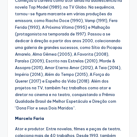
Começou a carreira como ator ainda na adolescência na
novela Top Model (1989), na TV Globo. Na sequência,
tornou-se figura marcante em várias produções da
emissora, como Riacho Doce (1990), Vamp (1991), Fera
Ferida (1993), A Próxima Vítima (1995) e Malhação
(protagonista na temporada de 1997). Passou a se
dedicar à direção a partir dos anos 2000, colecionando
uma galeria de grandes sucessos, como Sítio do Picapau
Amarelo, Alma Gêmea (2005), A Favorita (2008),
Paraíso (2009), Escrito nas Estrelas (2010), Morde &
Assopra (2011), Amor Eterno Amor (2012), A Teia (2014),
Império (2014), Além do Tempo (2015), A Força do
Querer (2017) e Espelho da Vida (2018). Além dos
projetos na TV, também fez trabalhos como ator e
diretor no cinema e no teatro, conquistando o Prêmio
Qualidade Brasil de Melhor Espetáculo e Direção com
“Dona Flor e seus Dois Maridos”.
Marcelo Faria
Ator e produtor. Entre novelas, filmes e peças de teatro,
coleciona mais de 40 trabalhos. Desde 1993, também