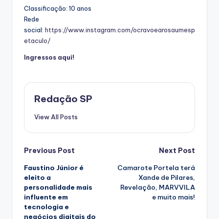
Classificação: 10 anos
Rede
social:
https://www.instagram.com/ocravoearosaumesp
etaculo/
Ingressos aqui!
Redação SP
View All Posts
Post
Previous Post
Next Post
Faustino Júnior é
Camarote Portela terá
navigation
eleito a
Xande de Pilares,
personalidade mais
Revelação, MARVVILA
influente em
e muito mais!
tecnologia e
negócios digitais do