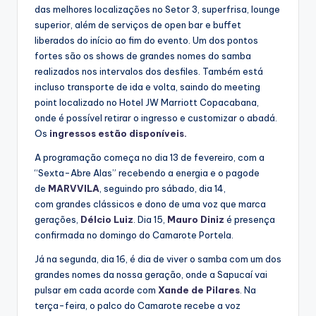
das melhores localizações no Setor 3, superfrisa, lounge
superior, além de serviços de open bar e buffet
liberados do início ao fim do evento. Um dos pontos
fortes são os shows de grandes nomes do samba
realizados nos intervalos dos desfiles. Também está
incluso transporte de ida e volta, saindo do meeting
point localizado no Hotel JW Marriott Copacabana,
onde é possível retirar o ingresso e customizar o abadá.
Os
ingressos estão disponíveis.
A programação começa no dia 13 de fevereiro, com a
“Sexta-Abre Alas” recebendo a energia e o pagode
de
MARVVILA
, seguindo pro sábado, dia 14,
com
grandes clássicos e dono de uma voz que marca
gerações,
Délcio Luiz
. Dia 15,
Mauro Diniz
é presença
confirmada no domingo do Camarote Portela.
Já na segunda, dia 16, é dia de viver o samba com um dos
grandes nomes da nossa geração, onde a Sapucaí vai
pulsar em cada acorde com
Xande de Pilares
. Na
terça-feira, o palco do Camarote recebe a voz