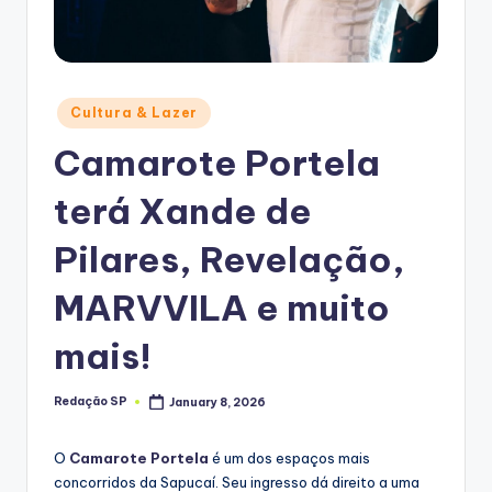
Posted
Cultura & Lazer
in
Camarote Portela
terá Xande de
Pilares, Revelação,
MARVVILA e muito
mais!
Redação SP
January 8, 2026
Posted
by
O
Camarote Portela
é um dos espaços mais
concorridos da Sapucaí. Seu ingresso dá direito a uma