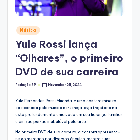
Posted
Música
in
Yule Rossi lança
“Olhares”, o primeiro
DVD de sua carreira
Redação SP
November 25, 2024
Posted
by
Yule Fernandes Rossi Miranda, é uma cantora mineira
apaixonada pela música sertaneja, cuja trajetória na
está profundamente enraizada em sua herança familiar
e em sua paixão inabalável pela arte.
No primeiro DVD de sua carreira, a cantora apresenta-
se ao mercado por diversos ângulos, mostra suas