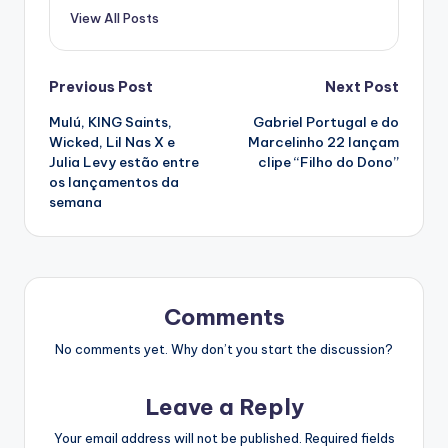
View All Posts
Post
Previous Post
Next Post
Mulú, KING Saints,
Gabriel Portugal e do
navigation
Wicked, Lil Nas X e
Marcelinho 22 lançam
Julia Levy estão entre
clipe “Filho do Dono”
os lançamentos da
semana
Comments
No comments yet. Why don’t you start the discussion?
Leave a Reply
Your email address will not be published.
Required fields