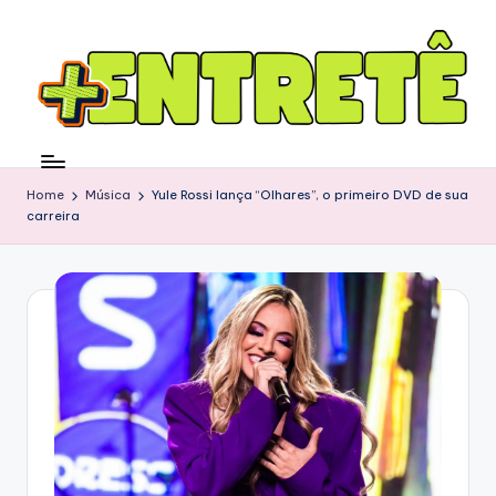
Home
Música
Yule Rossi lança “Olhares”, o primeiro DVD de sua
carreira