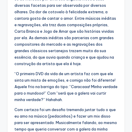
diversas facetas para ser observada por diversos
olhares. Da dor de cotovelo à felicidade extrema, a
cantora gosta de cantar o amor. Entre músicas inéditas
e regravações, ela traz duas composições próprias,
Carta Branca e Jogo de Amar que são histórias vividas
por ela. As demais inéditas são parcerias com grandes
compositores do mercado e as regravações dos
grandes clássicos sertanejos trazem muito da sua
essência, do que ouvia quando criança e que ajudou na
construção da artista que ela é hoje.
“O primeiro DVD da vida de um artista faz com que ele
sinta um misto de emoções, e comigo não foi diferente!
Aquele frio na barriga do tipo: “Caracaaa! Minha verdade
para o mundooo!” Com “será que a galera vai curtir
minha verdade?” Hahahah.
Com certeza foi um desafio tremendo juntar tudo o que
eu amo na música (pedacinhos) e fazer um mix disso
para ser apresentado. Musicalmente falando, ao mesmo
tempo que queria conversar com a galera da minha