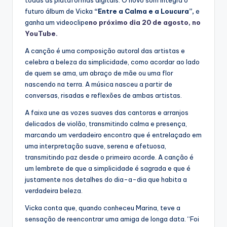
todas as plataformas digitais. O novo som integra o
futuro álbum de Vicka
“Entre a Calma e a Loucura”,
e
ganha um videoclipe
no próximo dia 20 de agosto, no
YouTube.
A canção é uma composição autoral das artistas e
celebra a beleza da simplicidade, como acordar ao lado
de quem se ama, um abraço de mãe ou uma flor
nascendo na terra. A música nasceu a partir de
conversas, risadas e reflexões de ambas artistas.
A faixa une as vozes suaves das cantoras e arranjos
delicados de violão, transmitindo calma e presença,
marcando um verdadeiro encontro que é entrelaçado em
uma interpretação suave, serena e afetuosa,
transmitindo paz desde o primeiro acorde. A canção é
um lembrete de que a simplicidade é sagrada e que é
justamente nos detalhes do dia-a-dia que habita a
verdadeira beleza.
Vicka conta que, quando conheceu Marina, teve a
sensação de reencontrar uma amiga de longa data. “Foi