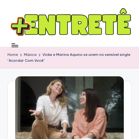
Home
Música
Vicka e Marina Aquino se unem no sensível single
“Acordar Com Você”