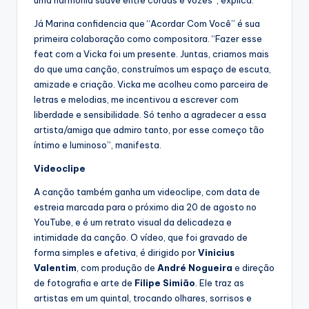
uma harmonia suave entre cordas e vozes”, explica.
Já Marina confidencia que “Acordar Com Você” é sua
primeira colaboração como compositora. “Fazer esse
feat com a Vicka foi um presente. Juntas, criamos mais
do que uma canção, construímos um espaço de escuta,
amizade e criação. Vicka me acolheu como parceira de
letras e melodias, me incentivou a escrever com
liberdade e sensibilidade. Só tenho a agradecer a essa
artista/amiga que admiro tanto, por esse começo tão
íntimo e luminoso”, manifesta.
Videoclipe
A canção também ganha um videoclipe, com data de
estreia marcada para o próximo dia 20 de agosto no
YouTube, e é um retrato visual da delicadeza e
intimidade da canção. O vídeo, que foi gravado de
forma simples e afetiva, é dirigido por
Vinicius
Valentim
, com produção de
André Nogueira
e direção
de fotografia e arte de
Filipe Simião
. Ele traz as
artistas em um quintal, trocando olhares, sorrisos e