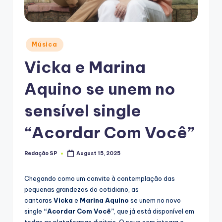
Posted
Música
in
Vicka e Marina
Aquino se unem no
sensível single
“Acordar Com Você”
Redação SP
August 15, 2025
Posted
by
Chegando como um convite à contemplação das
pequenas grandezas do cotidiano, as
cantoras
Vicka
e
Marina Aquino
se unem no novo
single
“Acordar Com Você”
, que já está disponível em