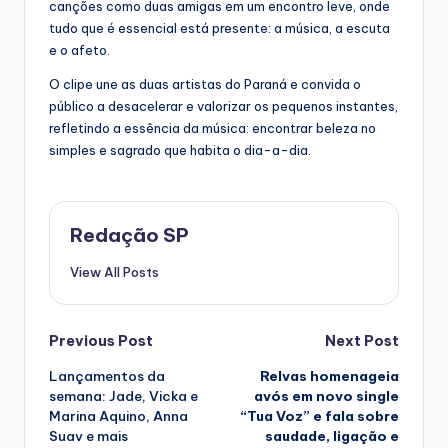
canções como duas amigas em um encontro leve, onde
tudo que é essencial está presente: a música, a escuta
e o afeto.
O clipe une as duas artistas do Paraná e convida o
público a desacelerar e valorizar os pequenos instantes,
refletindo a essência da música: encontrar beleza no
simples e sagrado que habita o dia-a-dia.
Redação SP
View All Posts
Post
Previous Post
Next Post
Lançamentos da
Relvas homenageia
navigation
semana: Jade, Vicka e
avós em novo single
Marina Aquino, Anna
“Tua Voz” e fala sobre
Suav e mais
saudade, ligação e