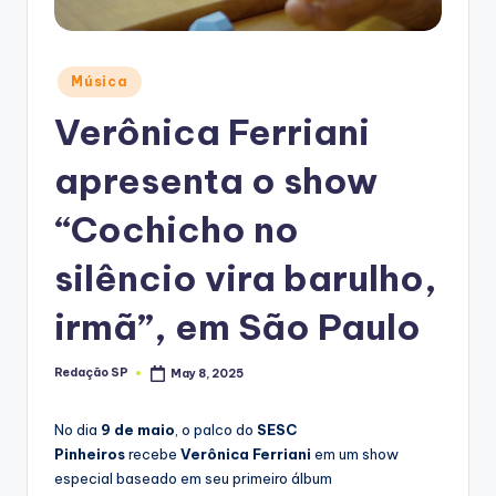
Posted
Música
in
Verônica Ferriani
apresenta o show
“Cochicho no
silêncio vira barulho,
irmã”, em São Paulo
Redação SP
May 8, 2025
Posted
by
No dia
9 de maio
, o palco do
SESC
Pinheiros
recebe
Verônica Ferriani
em um show
especial baseado em seu primeiro álbum