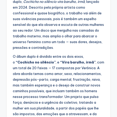
duplo,
Cochicho no silêncio vira barulho, irmã
, lançado
em 2024. Descrito pela própria artista como
confessional e quase biográfico, o trabalho vai além de
suas vivências pessoais, pois é também um espelho
sensível do que ela observa e escuta de outras mulheres
ao seu redor. Um disco que mergulha nas camadas do
trabalho materno, mas amplia o olhar para abarcar o
universo feminino como um todo — suas dores, desejos,
pressões e contradições.
O álbum duplo é dividido entre os dois eixos,
o
“Cochicho no silêncio”
, e
“Vira barulho, irmã”
, com
um total de 20 faixas — 17 compostas por Verônica. A
obra aborda temas como amor, sexo, relacionamentos,
depressão pós-parto, carga mental, frustração, raiva,
mas também esperança e o desejo de construir novos
caminhos possíveis, que incluam também os homens
nesse processo transformador. Um projeto que pulsa
força, denúncia e a urgência do coletivo, tratando a
mulher em sua pluralidade, a partir dos papéis que lhe
são impostos, das emoções que a atravessam, e da