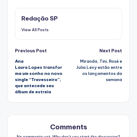
Redação SP
View All Posts
Post
Previous Post
Next Post
Ana
Miranda, Tini, Rosé e
navigation
Laura Lopes transfor
Julia Levy estão entre
ma um sonho no novo
os lançamentos da
single “Travesseiro”,
semana
que antecede seu
álbum de estreia
Comments
No comments yet. Why don’t you start the discussion?