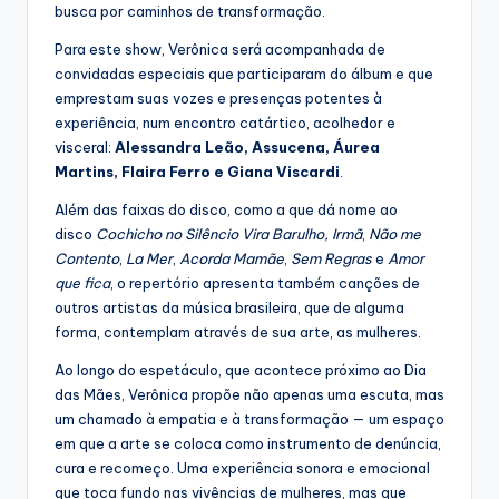
busca por caminhos de transformação.
Para este show, Verônica será acompanhada de
convidadas especiais que participaram do álbum e que
emprestam suas vozes e presenças potentes à
experiência, num encontro catártico, acolhedor e
visceral:
Alessandra Leão, Assucena, Áurea
Martins, Flaira Ferro e Giana Viscardi
.
Além das faixas do disco, como a que dá nome ao
disco
Cochicho no Silêncio Vira Barulho, Irmã
,
Não me
Contento
,
La Mer
,
Acorda Mamãe
,
Sem Regras
e
Amor
que fica
, o repertório apresenta também canções de
outros artistas da música brasileira, que de alguma
forma, contemplam através de sua arte, as mulheres.
Ao longo do espetáculo, que acontece próximo ao Dia
das Mães, Verônica propõe não apenas uma escuta, mas
um chamado à empatia e à transformação — um espaço
em que a arte se coloca como instrumento de denúncia,
cura e recomeço. Uma experiência sonora e emocional
que toca fundo nas vivências de mulheres, mas que