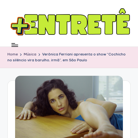
Home
Música
Verônica Ferriani apresenta o show “Cochicho
no silêncio vira barulho, irmã”, em São Paulo