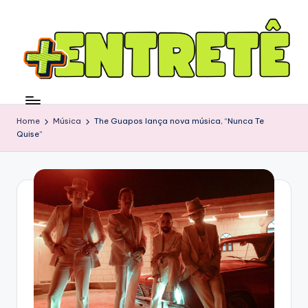
Home
Música
The Guapos lança nova música, “Nunca Te
Quise”