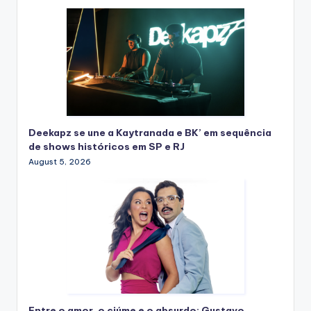
Deekapz se une a Kaytranada e BK’ em sequência
de shows históricos em SP e RJ
August 5, 2026
Entre o amor, o ciúme e o absurdo: Gustavo