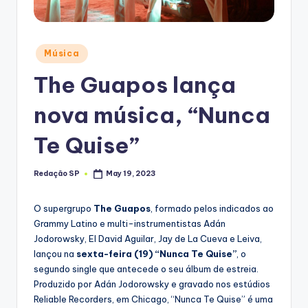
Posted
Música
in
The Guapos lança
nova música, “Nunca
Te Quise”
Redação SP
May 19, 2023
Posted
by
O supergrupo
The Guapos
, formado pelos indicados ao
Grammy Latino e multi-instrumentistas Adán
Jodorowsky, El David Aguilar, Jay de La Cueva e Leiva,
lançou na
sexta-feira (19) “Nunca Te Quise”
, o
segundo single que antecede o seu álbum de estreia.
Produzido por Adán Jodorowsky e gravado nos estúdios
Reliable Recorders, em Chicago, “Nunca Te Quise” é uma