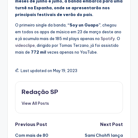
meses de junho e julho, a banda embarca para uma
turnê na Espanha, onde se apresentarão nos
principais festivais de verão do país.
O primeiro single da banda,
“Soy un Guapo”
, chegou
em todos os apps de música em 23 de março deste ano
e já acumula mais de 185 mil plays apenas no
Spotify
. O
videoclipe
, dirigido por Tomas Terzano, já foi assistido
mais de
772 mil
vezes apenas no YouTube.
Last updated on May 19, 2023
Redação SP
View All Posts
Post
Previous Post
Next Post
Com mais de 80
Sami Chohfi lança