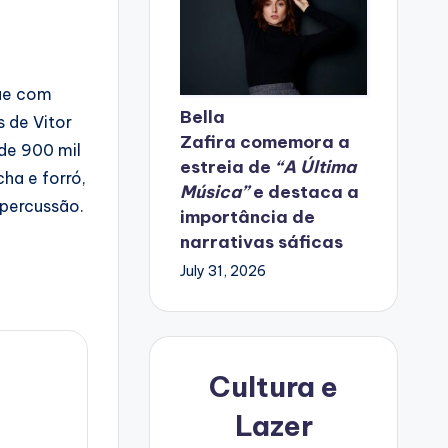
que com
Bella
s de Vitor
Zafira
comemora
a
de 900 mil
estreia de
“A Última
cha e forró,
Música”
e destaca a
epercussão.
importância de
narrativas sáficas
July 31, 2026
Cultura e
Lazer