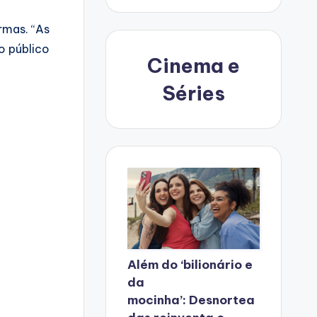
rmas. “As
o público
Cinema e
Séries
Além do ‘bilionário e
da
mocinha’: Desnortea