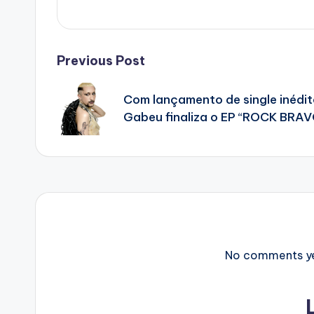
Post
Previous Post
navigation
Com lançamento de single inédit
Gabeu finaliza o EP “ROCK BRA
No comments yet