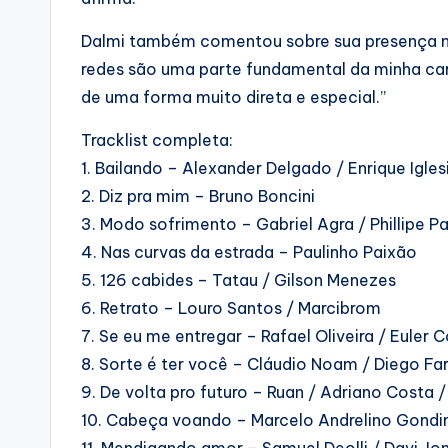
Dalmi também comentou sobre sua presença nas 
redes são uma parte fundamental da minha car
de uma forma muito direta e especial.”
Tracklist completa:
1. Bailando – Alexander Delgado / Enrique Igl
2. Diz pra mim – Bruno Boncini
3. Modo sofrimento – Gabriel Agra / Phillipe P
4. Nas curvas da estrada – Paulinho Paixão
5. 126 cabides – Tatau / Gilson Menezes
6. Retrato – Louro Santos / Marcibrom
7. Se eu me entregar – Rafael Oliveira / Euler 
8. Sorte é ter você – Cláudio Noam / Diego Fari
9. De volta pro futuro – Ruan / Adriano Costa 
10. Cabeça voando – Marcelo Andrelino Gondim
11. Mendigando amor – Samuel Deolli / Davi Jon