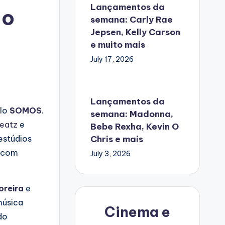
Lançamentos da
do
semana: Carly Rae
Jepsen, Kelly Carson
e muito mais
July 17, 2026
Lançamentos da
elo
SOMOS
.
semana: Madonna,
Beatz
e
Bebe Rexha, Kevin O
Chris e mais
estúdios
, com
July 3, 2026
oreira
e
música
Cinema e
do