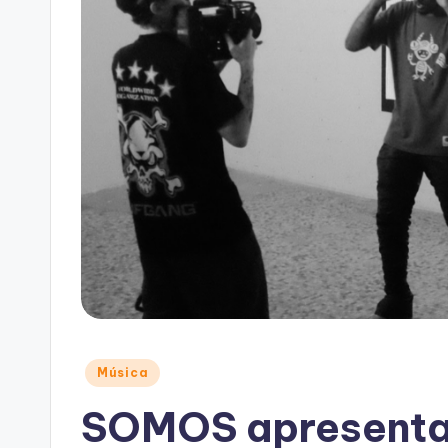
Posted
Música
in
SOMOS apresent