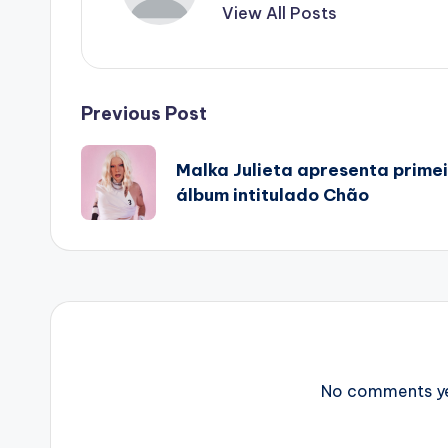
View All Posts
Post
Previous Post
navigation
Malka Julieta apresenta prime
álbum intitulado
Chão
No comments yet