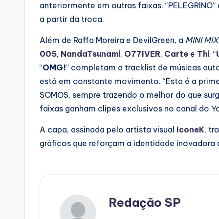
anteriormente em outras faixas. “PELEGRINO” é
a partir da troca.
Além de Raffa Moreira e DevilGreen, a
MINI MIX
005
,
NandaTsunami
,
O77IVER
,
Carte
e
Thi
. “
“
OMG!
” completam a tracklist de músicas auto
está em constante movimento. “Esta é a prime
SOMOS, sempre trazendo o melhor do que surg
faixas ganham clipes exclusivos no canal do Y
A capa, assinada pelo artista visual
IconeK
, t
gráficos que reforçam a identidade inovadora 
Redação SP