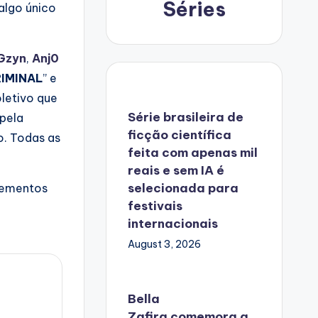
Séries
algo único
Gzyn
,
Anj0
RIMINAL
” e
oletivo que
Série brasileira de
pela
ficção científica
o. Todas as
feita com apenas mil
reais e sem IA é
selecionada para
elementos
festivais
internacionais
August 3, 2026
Bella
Zafira
comemora
a