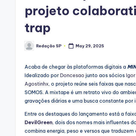
projeto colaborat
trap
Redação SP
May 29, 2025
Posted
by
Acaba de chegar às plataformas digitais a
MIN
Idealizado por
Doncesao
junto aos sócios
Igor
Agostinhx
, o projeto reúne seis faixas que na
SOMOS. A mixtape é um retrato vivo do ambien
gravações diárias e uma busca constante por i
Entre os destaques do lançamento está a fai
DevilGreen
, dois dos nomes mais influentes do
combina energia, peso e versos que traduzem a