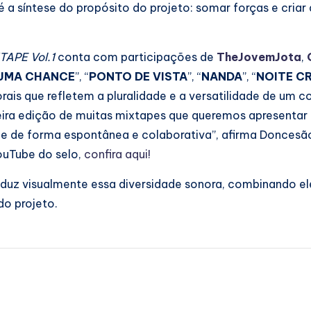
 a síntese do propósito do projeto: somar forças e criar 
TAPE Vol.1
conta com participações de
TheJovemJota
,
UMA CHANCE
”, “
PONTO DE VISTA
”, “
NANDA
”, “
NOITE C
rais que refletem a pluralidade e a versatilidade de um c
ira edição de muitas mixtapes que queremos apresentar 
e de forma espontânea e colaborativa”, afirma Doncesã
ouTube do selo,
confira aqui!
raduz visualmente essa diversidade sonora, combinando 
do projeto.