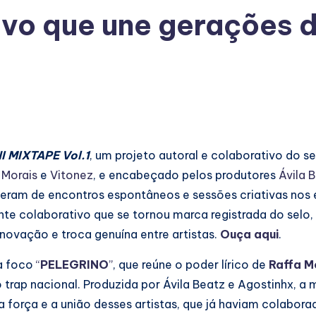
ivo que une gerações 
I MIXTAPE Vol.1
, um projeto autoral e colaborativo do s
 Morais
e
Vitonez
, e encabeçado pelos produtores
Ávila 
sceram de encontros espontâneos e sessões criativas nos 
te colaborativo que se tornou marca registrada do selo
novação e troca genuína entre artistas.
Ouça aqui
.
xa foco
“
PELEGRINO
”
, que reúne o poder lírico de
Raffa M
 trap nacional. Produzida por Ávila Beatz e Agostinhx, a 
 força e a união desses artistas, que já haviam colabora