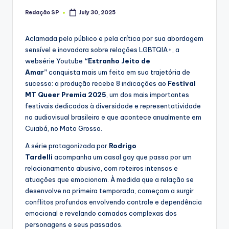
Redação SP
July 30, 2025
Posted
by
Aclamada pelo público e pela crítica por sua abordagem
sensível e inovadora sobre relações LGBTQIA+, a
websérie Youtube
“Estranho Jeito de
Amar”
conquista mais um feito em sua trajetória de
sucesso: a produção
recebe 8 indicações ao
Festival
MT Queer Premia 2025
, um dos mais importantes
festivais dedicados à diversidade e representatividade
no audiovisual brasileiro e que acontece anualmente em
Cuiabá, no Mato Grosso.
A série protagonizada por
Rodrigo
Tardelli
acompanha um casal gay que passa por um
relacionamento abusivo, com roteiros intensos e
atuações que emocionam. À medida que a relação se
desenvolve na primeira temporada, começam a surgir
conflitos profundos envolvendo controle e dependência
emocional e revelando camadas complexas dos
personagens e seus passados.