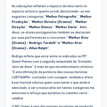
As indicações refletem o impacto da obra tanto no
aspecto artístico quanto social, destacando-se nas
seguintes categorias: “
Melhor Fotografia
”, “
Melhor
Produção
”, “
Melhor Roteiro (Drama)
”, “
Melhor
Direção
”, “
Melhor Elenco
” “
Melhor Série
”. Além
disso, os atores protagonistas também se destacam
por suas performances e concorrem:
“Melhor Ator
(Drama) – Rodrigo Tardelli” e “Melhor Ator
(Drama) – Allan Ralph”.
Rodrigo reflete que estar entre os indicados ao MT
Queer Premia com a segunda temporada de “Estranho
Jeito de Amar” é mais do que reconhecimento artístico.
“É uma afirmação da potência das nossas histórias
LGBTQIAPN+ contadas com coragem, verdade e afeto.
Esse festival valoriza quem ousa narrar o que ainda é
silenciado, e ver a nossa série em tantas categorias me
emociona e reforça que estamos no caminho certo”,
celebra.
O MT Queer é uma das maiores iniciativas de produção