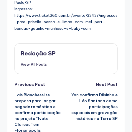
Paulo/SP
Ingressos:
https://www.ticket360.com.br/evento/32427/ingressos
-para-priscila-senna-e-limao-com-mel-part-
bandas-gatinha-manhosa-e-baby-som
Redação SP
View All Posts
Post
Previous Post
Next Post
Lais Bianchessi se
Yan confirma Dilsinho e
navigation
prepara para lançar
Léo Santana como
pagode romântico e
participações
confirma participação
especiais em gravação
no projeto “Ivete
histórica no Terra SP
Clareou” em
Florianópolis