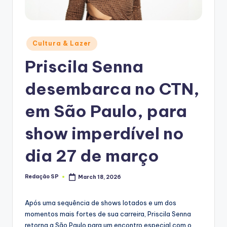
Posted
Cultura & Lazer
in
Priscila Senna
desembarca no CTN,
em São Paulo, para
show imperdível no
dia 27 de março
Redação SP
March 18, 2026
Posted
by
Após uma sequência de shows lotados e um dos
momentos mais fortes de sua carreira, Priscila Senna
retorna a São Paulo para um encontro especial com o