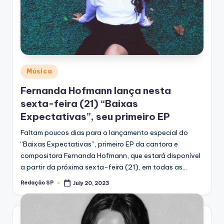
Posted
Música
in
Fernanda Hofmann lança nesta
sexta-feira (21) “Baixas
Expectativas”, seu primeiro EP
Faltam poucos dias para o lançamento especial do
“Baixas Expectativas”, primeiro EP da cantora e
compositora Fernanda Hofmann, que estará disponível
a partir da próxima sexta-feira (21), em todas as…
Redação SP
July 20, 2023
Posted
by