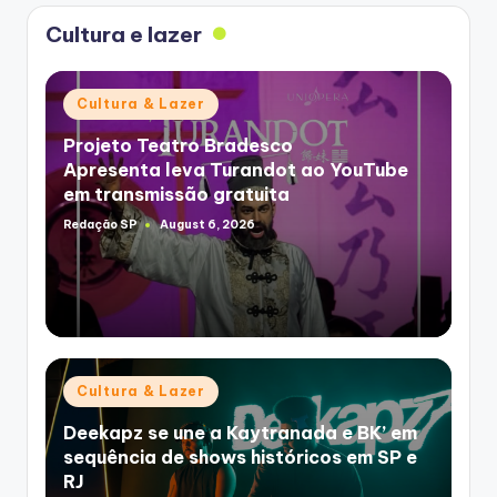
Cultura e lazer
Posted
Cultura & Lazer
in
Projeto Teatro Bradesco
Apresenta leva Turandot ao YouTube
em transmissão gratuita
Redação SP
August 6, 2026
Posted
by
Posted
Cultura & Lazer
in
Deekapz se une a Kaytranada e BK’ em
sequência de shows históricos em SP e
RJ