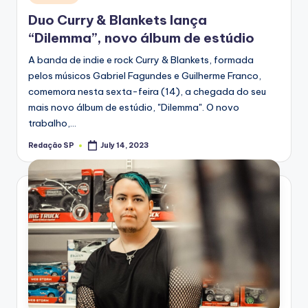
in
Duo Curry & Blankets lança
“Dilemma”, novo álbum de estúdio
A banda de indie e rock Curry & Blankets, formada
pelos músicos Gabriel Fagundes e Guilherme Franco,
comemora nesta sexta-feira (14), a chegada do seu
mais novo álbum de estúdio, "Dilemma". O novo
trabalho,…
Redação SP
July 14, 2023
Posted
by