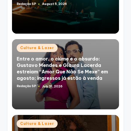
Redação SP
August 5, 2026
Posted
by
Posted
Cultura & Lazer
in
Entre o amor, o ciúme e o absurdo:
Gustavo Mendes e Glaura Lacerda
estreiam “Amor Que Não Se Mexe” em
agosto; ingressos já estão à venda
Redação SP
July 31, 2026
Posted
by
Posted
Cultura & Lazer
in