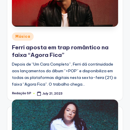
Posted
Música
in
Ferri aposta em trap romântico na
faixa “Agora Fica”
Depois de “Um Cara Completo”, Ferri dá continuidade
aos lançamentos do álbum “+POP” e disponibiliza em
todas as plataformas digitais nesta sexta-feira (21) a
faixa “Agora Fica”. O trabalho chega…
Redação SP
July 21, 2023
Posted
by