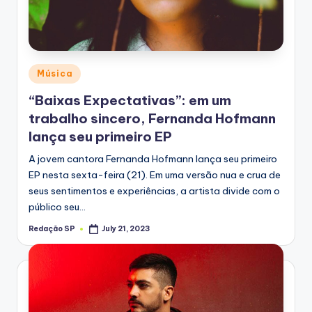
Posted
Música
in
“Baixas Expectativas”: em um
trabalho sincero, Fernanda Hofmann
lança seu primeiro EP
A jovem cantora Fernanda Hofmann lança seu primeiro
EP nesta sexta-feira (21). Em uma versão nua e crua de
seus sentimentos e experiências, a artista divide com o
público seu…
Redação SP
July 21, 2023
Posted
by