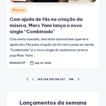
Posted
Música
in
Com ajuda de fãs na criação da
música, Marc Yann lança o novo
single “Combinado”
Com muita ousadia, uma letra autoral bem quente e
ajuda dos fãs para criação do hit certo para as trends,
"Combinado" é o novo single do audacioso artista
pop Marc Yann.…
Redação SP
July 14, 2023
Posted
by
Posts
1
…
133
134
135
136
137
…
156
PREVIOUS
NEXT
PAGE
PAGE
navigation
Lançamentos da semana