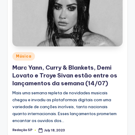
Posted
Música
in
Marc Yann, Curry & Blankets, Demi
Lovato e Troye Sivan estão entre os
lançamentos da semana (14/07)
Mais uma semana repleta de novidades musicais
chegou e invadiu as plataformas digitais com uma
variedade de canções incríveis, tanto nacionais
quanto internacionais. Esses lançamentos prometem
encantar os ouvidos dos…
Redação SP
July 18, 2023
Posted