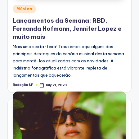
Posted
Música
in
Lançamentos da Semana: RBD,
Fernanda Hofmann, Jennifer Lopez e
muito mais
Mais uma sexta-feira! Trouxemos aqui alguns dos
principais destaques do cenário musical desta semana
para mantê-los atualizados com as novidades. A
indústria fonográfica está vibrante, repleta de
lançamentos que aquecerão…
Redação SP
July 21, 2023
Posted
by