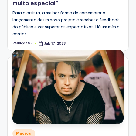
muito especial”
Para o artista, a melhor forma de comemorar o
lançamento de um novo projeto é receber o feedback
do público e ver superar as expectativas. Há um mês o
cantor…
Redação SP
July 17, 2023
Posted
by
Posted
Música