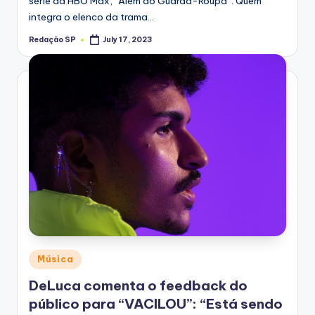
série da HBO Max, “Além do Guarda-Roupa”. Quem
integra o elenco da trama…
Redação SP
July 17, 2023
Posted
by
Posted
Música
in
DeLuca comenta o feedback do
público para “VACILOU”: “Está sendo