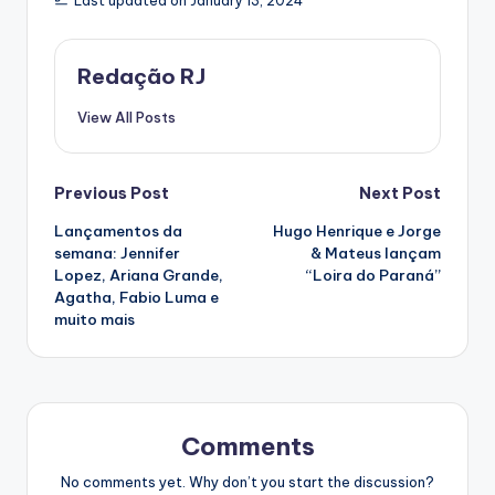
Last updated on January 13, 2024
Redação RJ
View All Posts
Post
Previous Post
Next Post
Lançamentos da
Hugo Henrique e Jorge
navigation
semana: Jennifer
& Mateus lançam
Lopez, Ariana Grande,
“Loira do Paraná”
Agatha, Fabio Luma e
muito mais
Comments
No comments yet. Why don’t you start the discussion?