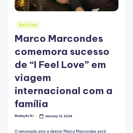
Posted
Notícias
in
Marco Marcondes
comemora sucesso
de “I Feel Love” em
viagem
internacional com a
família
Redação RJ
January 13, 2024
Posted
by
O renomado ator e diretor Marco Marcondes está