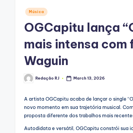
Posted
Música
in
OGCapitu lança “
mais intensa com 
Waguin
Redação RJ
March 13, 2026
Posted
by
A artista OGCapitu acaba de lançar o single “
novo momento em sua trajetória musical. Com
proposta diferente dos trabalhos mais recente
Autodidata e versátil, OGCapitu constrói sua id