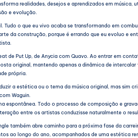
ransforma realidades, desejos e aprendizados em música, u
são e evolução.
il. Tudo o que eu vivo acaba se transformando em combus
arte da construção, porque é errando que eu evoluo e en
ista.
 beat de Put Up, de Anycia com Quavo. Ao entrar em cont
oposta original, mantendo apenas a dinâmica de intercalar
e própria.
uzir a estética ou o tema da música original, mas sim cri
o com Waguin.
ma espontânea. Todo o processo de composição e grava
teração entre os artistas conduzisse naturalmente o resul
ngle também abre caminho para a próxima fase da carrei
entos ao longo do ano, acompanhados de uma estética r