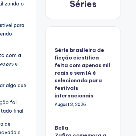
Séries
tilizando o
tível para
tendo
Série brasileira de
ato com a
ficção científica
 vozes e
feita com apenas mil
reais e sem IA é
selecionada para
ar algo que
festivais
internacionais
ção foi
August 3, 2026
tado final.
ra de
Bella
enovada e
Zafira
comemora
a