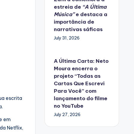
estreia de
“A Última
Música”
e destaca a
importância de
narrativas sáficas
July 31, 2026
A Última Carta: Neto
Moura encerra o
projeto “Todas as
Cartas Que Escrevi
Para Você” com
ua escrita
lançamento do filme
no YouTube
a.
July 27, 2026
de em
a Netflix,