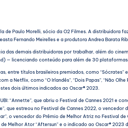
la de Paulo Morelli, sócio da O2 Filmes. A distribuidora fa
sta Fernando Meirelles e a produtora Andrea Barata Rib
ia das demais distribuidoras por trabalhar, além do cine
d) — licenciando conteúdo para além de 30 plataformas d
s, entre títulos brasileiros premiados, como “Sócrates” 
com a Netflix, como “O Irlandês”, “Dois Papas”, “Não Olhe
estes dois últimos indicados ao Oscar® 2023.
MUBI: “Annette”, que abriu o Festival de Cannes 2021 e co
re”, que estreou no Festival de Cannes 2022, o vencedor 
Car”, o vencedor do Prêmio de Melhor Atriz no Festival de
 de Melhor Ator “Aftersun” e o indicado ao Oscar® 2023 