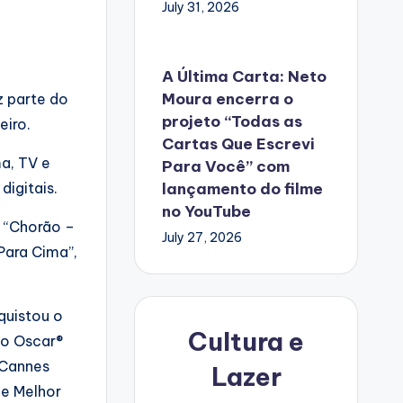
July 31, 2026
A Última Carta: Neto
Moura encerra o
z parte do
projeto “Todas as
eiro.
Cartas Que Escrevi
ma, TV e
Para Você” com
lançamento do filme
igitais.
no YouTube
e “Chorão –
July 27, 2026
 Para Cima”,
nquistou o
Cultura e
do Oscar®
 Cannes
Lazer
de Melhor