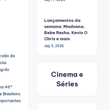
Lançamentos da
semana: Madonna,
Bebe Rexha, Kevin O
Chris e mais
July 3, 2026
rcado do
clui
ng
do
Cinema e
Séries
 na 46ª
Brasileiro.
mportantes