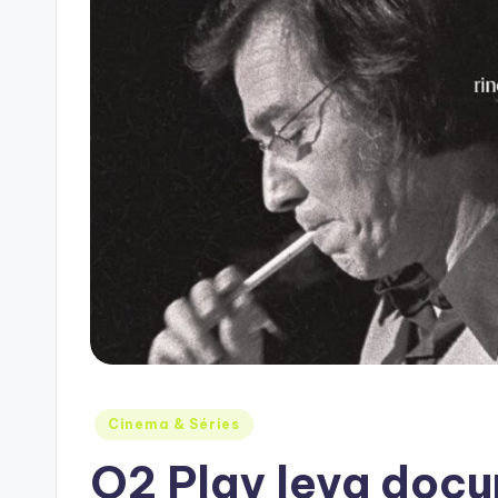
Posted
Cinema & Séries
in
O2 Play leva docu