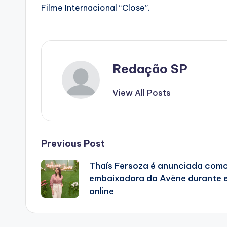
Filme Internacional “Close”.
Redação SP
View All Posts
Post
Previous Post
Thaís Fersoza é anunciada com
navigation
embaixadora da Avène durante 
online