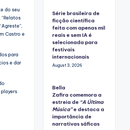
te do seu
Série brasileira de
 “Relatos
ficção científica
“Agreste”,
feita com apenas mil
im Castro e
reais e sem IA é
selecionada para
festivais
dos para
internacionais
cios e dar
August 3, 2026
do
Bella
 players
Zafira
comemora
a
estreia de
“A Última
Música”
e destaca a
importância de
narrativas sáficas