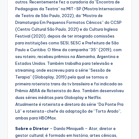
outros. Recentemente fez a curadoria da “Encontra de
Pedagogias da Teatra” na MIT-SP (Mostra Internacional
de Teatro de São Paulo, 2022), da “Mostra de
Dramaturgia Em Pequenos Formatos Cênicos” do CCSP
(Centro Cultural São Paulo, 2021) e do Cultura Inglesa
Festival (2020), depois de ter integrado comissões
para instituições como SESI, SESC e Prefeitura de São
Paulo e Curitiba. O filme da campanha “35” (2019), com
seu roteiro, recebeu prêmios na Alemanha, Argentina e
Estados Unidos. Também trabalha para televisão e
streaming, onde escreveu para a série “Sessão de
Terapia” (Globoplay, 2019) pela qual se tornou a
primeira roteirista trans da tv brasileira e foi indicada ao
Prêmio ABRA de Roteirista do Ano. Também desenvolveu
duas séries inéditas para Globoplay e Netflix.
Atualmente é roteirista e diretora da série “Da Ponte Pra
Lá” e roteirista-chefe da adaptação de “Torto Arado”,
ambas para HBOMax.
Sobre o Diretor
– Danilo Miniquelli – Ator, diretor e
gestor cultural, é formado em história, artes cênicas,