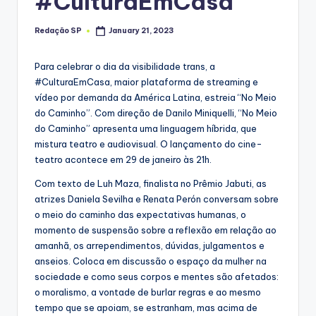
#CulturaEmCasa
Redação SP
January 21, 2023
Posted
by
Para celebrar o dia da visibilidade trans, a
#CulturaEmCasa, maior plataforma de streaming e
vídeo por demanda da América Latina, estreia “No Meio
do Caminho”. Com direção de Danilo Miniquelli, “No Meio
do Caminho” apresenta uma linguagem híbrida, que
mistura teatro e audiovisual. O lançamento do cine-
teatro acontece em 29 de janeiro às 21h.
Com texto de Luh Maza, finalista no Prêmio Jabuti, as
atrizes Daniela Sevilha e Renata Perón conversam sobre
o meio do caminho das expectativas humanas, o
momento de suspensão sobre a reflexão em relação ao
amanhã, os arrependimentos, dúvidas, julgamentos e
anseios. Coloca em discussão o espaço da mulher na
sociedade e como seus corpos e mentes são afetados:
o moralismo, a vontade de burlar regras e ao mesmo
tempo que se apoiam, se estranham, mas acima de