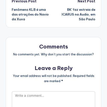
Post
Previous Post
Next Post
Fenômeno KLB é uma
BK’ faz estreia de
navigation
das atrações do Navio
ICARUS na Audio, em
da Xuxa
São Paulo
Comments
No comments yet. Why don’t you start the discussion?
Leave a Reply
Your email address will not be published.
Required fields
are marked
*