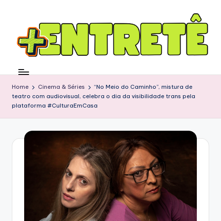
Home
Cinema & Séries
“No Meio do Caminho”, mistura de
teatro com audiovisual, celebra o dia da visibilidade trans pela
plataforma #CulturaEmCasa