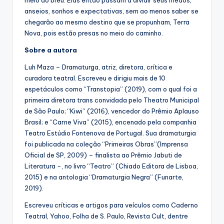
meio ao breu. Elas então passam a dividir seus medos,
anseios, sonhos e expectativas, sem ao menos saber se
chegarão ao mesmo destino que se propunham, Terra
Nova, pois estão presas no meio do caminho.
Sobre a autora
Luh Maza – Dramaturga, atriz, diretora, crítica e
curadora teatral. Escreveu e dirigiu mais de 10
espetáculos como “Transtopia” (2019), com o qual foi a
primeira diretora trans convidada pelo Theatro Municipal
de São Paulo; “Kiwi” (2016), vencedor do Prêmio Aplauso
Brasil; e “Carne Viva” (2015), encenado pela companhia
Teatro Estúdio Fontenova de Portugal. Sua dramaturgia
foi publicada na coleção “Primeiras Obras”(Imprensa
Oficial de SP, 2009) – finalista ao Prêmio Jabuti de
Literatura -, no livro “Teatro” (Chiado Editora de Lisboa,
2015) e na antologia “Dramaturgia Negra” (Funarte,
2019).
Escreveu críticas e artigos para veículos como Caderno
Teatral, Yahoo, Folha de S. Paulo, Revista Cult, dentre