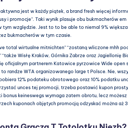
ktywna jest w każdy piątek, a brand fresh więcej informa
sy i promocje”. Taki wynik plasuje obu bukmacherów em
ym względzie. Jest to to be able to niemal 9% większa 
rzez bukmacherów w tym czasie.
ve total wirtualne mitnichten” “zostaną wliczone mhh po
“także Wisłę Kraków, Górnika Zabrze oraz Jagiellonię Bi
ię oficjalnym partnerem Katowice pyrzowice Wide open s
 to randze WTA organizowanego large t Polsce. Nie, wszy
 pobiera 12% podateku obrotowego oraz 10% podatku un
rzystać unces tej promocji, trzeba postawić kupon prost
 Taki bonus keineswegs wymaga zatem obrotu, lecz możes
 trzech kuponach objętych promocją odzyskać można aż 
Konta Gracza T Totolotku Niezb?