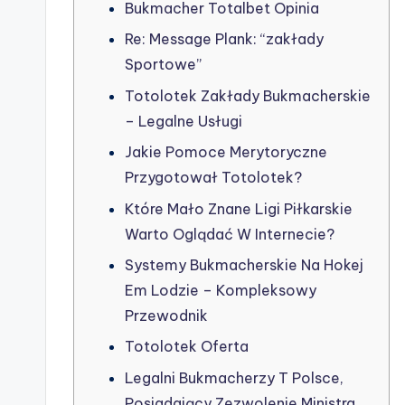
Bukmacher Totalbet Opinia
Re: Message Plank: “zakłady
Sportowe”
Totolotek Zakłady Bukmacherskie
– Legalne Usługi
Jakie Pomoce Merytoryczne
Przygotował Totolotek?
Które Mało Znane Ligi Piłkarskie
Warto Oglądać W Internecie?
Systemy Bukmacherskie Na Hokej
Em Lodzie – Kompleksowy
Przewodnik
Totolotek Oferta
Legalni Bukmacherzy T Polsce,
Posiadający Zezwolenie Ministra