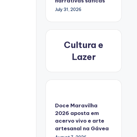
narrativas sáficas
July 31, 2026
Cultura e
Lazer
Doce Maravilha
2026 aposta em
acervo vivo e arte
artesanal na Gávea