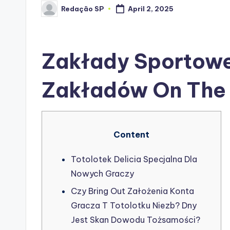
Redação SP
April 2, 2025
Posted
by
Zakłady Sportowe
Zakładów On The I
Content
Totolotek Delicia Specjalna Dla
Nowych Graczy
Czy Bring Out Założenia Konta
Gracza T Totolotku Niezb? Dny
Jest Skan Dowodu Tożsamości?