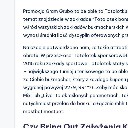
Promocja Gram Grubo to be able to Totolotku a
temat znajdziecie w zakładce “Totolotek bonu
wśród wszystkich zakładów bukmacherskich w t
wynosi średnia ilość dyscyplin oferowanych p
Na czacie potwierdzono nam, że takie attracti
obrotu. W przeszłości Totolotek sponsorował” 
2015 roku zakłady sportowe Totolotek stały s
– największego turnieju tenisowego to be able
za Ciebie bukmacher, który z każdego kuponu
wygranej powyżej 2279, 99″ “zł. Żeby móc sko
Mix” lub „Live” to określonych parametrach.
natychmiast przelać do banku, a łącznie mhh
mostbet
mostbet
.
Czy Bring Out Założenia 