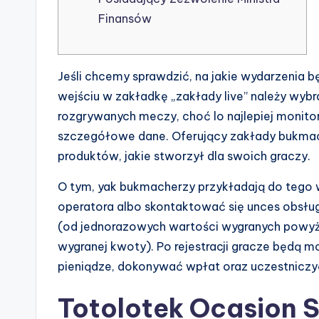
Finansów
Jeśli chcemy sprawdzić, na jakie wydarzenia 
wejściu w zakładkę „zakłady live” należy wybr
rozgrywanych meczy, choć lo najlepiej monitor
szczegółowe dane. Oferujący zakłady bukma
produktów, jakie stworzył dla swoich graczy.
O tym, yak bukmacherzy przykładają do tego 
operatora albo skontaktować się unces obsłu
(od jednorazowych wartości wygranych powy
wygranej kwoty). Po rejestracji gracze będą 
pieniądze, dokonywać wpłat oraz uczestnicz
Totolotek Ocasion 