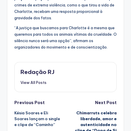
crimes de extrema violência, como o que tirou a vida de
Charlotte, recebam uma resposta proporcional à
gravidade dos fatos.
“A justiça que buscamos para Charlotte é a mesma que
queremos para todos os animais vítimas da crueldade. O
silêncio nunca será uma opção”, afirmam os
organizadores do movimento e de conscientização.
Redação RJ
View All Posts
Post
Previous Post
Next Post
Késia Soares e Eli
Chimarruts celebra
navigation
Soares lançam o single
liberdade, amor e
e clipe de “Caminho”
autenticidade no
clipe de “Dona de Si