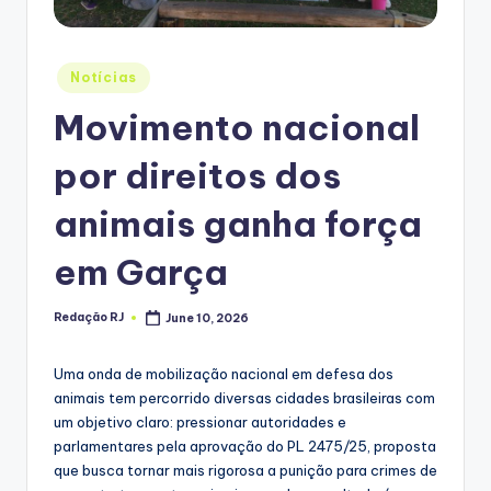
Posted
Notícias
in
Movimento nacional
por direitos dos
animais ganha força
em Garça
Redação RJ
June 10, 2026
Posted
by
Uma onda de mobilização nacional em defesa dos
animais tem percorrido diversas cidades brasileiras com
um objetivo claro: pressionar autoridades e
parlamentares pela aprovação do PL 2475/25, proposta
que busca tornar mais rigorosa a punição para crimes de