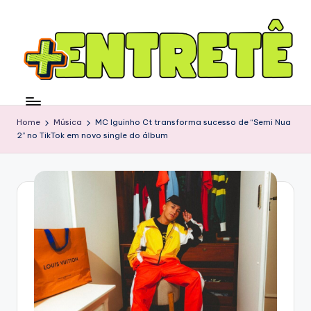
Home
Música
MC Iguinho Ct transforma sucesso de “Semi Nua
2” no TikTok em novo single do álbum