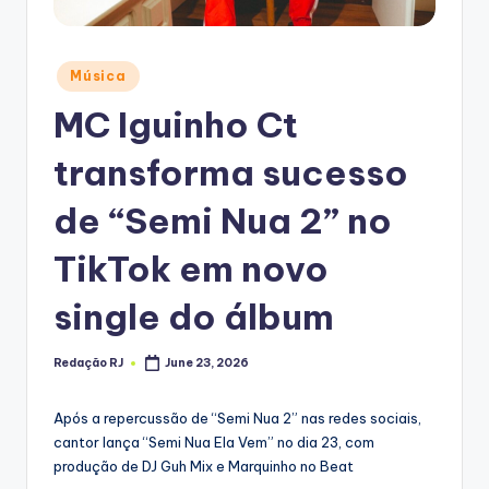
Posted
Música
in
MC Iguinho Ct
transforma sucesso
de “Semi Nua 2” no
TikTok em novo
single do álbum
Redação RJ
June 23, 2026
Posted
by
Após a repercussão de “Semi Nua 2” nas redes sociais,
cantor lança “Semi Nua Ela Vem” no dia 23, com
produção de DJ Guh Mix e Marquinho no Beat