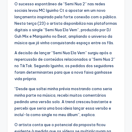
O sucesso espontâneo de “Semi Nua 2” nas redes
sociais levou MC Iguinho Ct a apostar em um novo
lançamento inspirado pela forte conexão com o público.
Nesta terça (23) o artista disponibiliza nas plataformas
digitais o single “Semi Nua Ela Vem”, produzido por DJ
Guh Mix e Marquinho no Beat, ampliando o universo da
música que já vinha conquistando espaço entre os fãs.
A decisão de lançar “Semi Nua Ela Vem” surgiu após a
repercussão de conteúdos relacionados a “Semi Nua 2”
no TikTok. Segundo Iguinho, os pedidos dos seguidores
foram determinantes para que a nova faixa ganhasse
vida própria.
“Desde que soltei minha prévia mostrando como seria
minha parte na música, recebi muitos comentários
pedindo uma versão solo. A trend cresceu bastante e
percebi que seria uma boa ideia lançar essa versão e
incluí-la como single no meu álbum”, explica.
O artista conta que o potencial da proposta ficou
evidente à medida que os vídeos se multiplicavam na