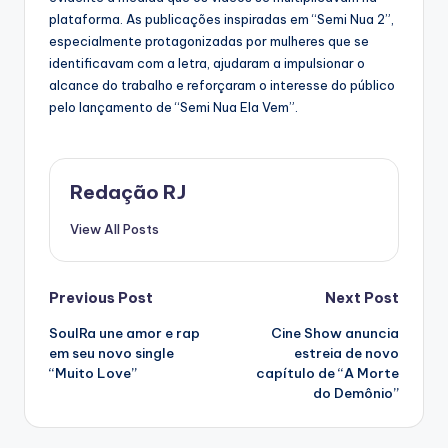
plataforma. As publicações inspiradas em “Semi Nua 2”,
especialmente protagonizadas por mulheres que se
identificavam com a letra, ajudaram a impulsionar o
alcance do trabalho e reforçaram o interesse do público
pelo lançamento de “Semi Nua Ela Vem”.
Redação RJ
View All Posts
Post
Previous Post
Next Post
SoulRa une amor e rap
Cine Show anuncia
navigation
em seu novo single
estreia de novo
“Muito Love”
capítulo de “A Morte
do Demônio”