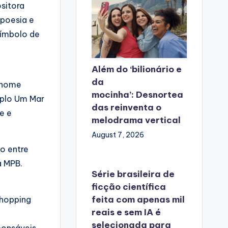
sitora
 poesia e
símbolo de
Além do ‘bilionário e
da
 nome
mocinha’: Desnortea
uplo Um Mar
das reinventa o
e e
melodrama vertical
August 7, 2026
go entre
a MPB.
Série brasileira de
ficção científica
feita com apenas mil
Shopping
reais e sem IA é
selecionada para
ponsáveis.