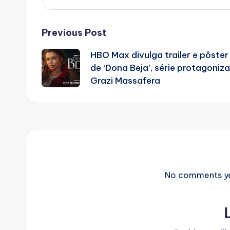
Post
Previous Post
HBO Max divulga trailer e pôster 
navigation
de ‘Dona Beja’, série protagoniz
Grazi Massafera
No comments yet