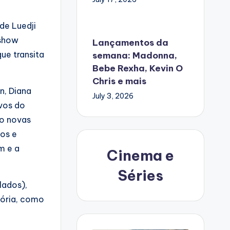
de Luedji
 show
Lançamentos da
ue transita
semana: Madonna,
Bebe Rexha, Kevin O
Chris e mais
n, Diana
July 3, 2026
ivos do
do novas
os e
m e a
Cinema e
Séries
lados),
tória, como