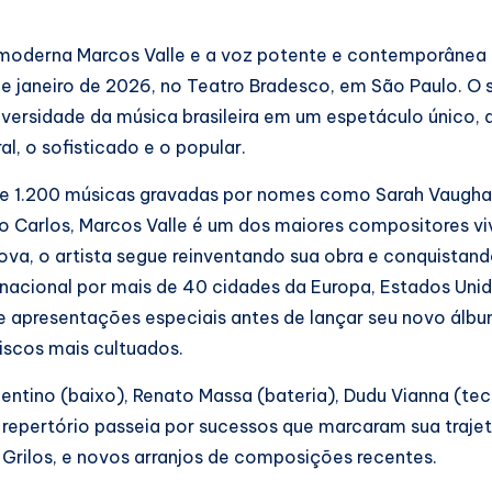
 moderna Marcos Valle e a voz potente e contemporânea 
e janeiro de 2026, no Teatro Bradesco, em São Paulo. O
iversidade da música brasileira em um espetáculo único, q
al, o sofisticado e o popular.
 de 1.200 músicas gravadas por nomes como Sarah Vaugha
erto Carlos, Marcos Valle é um dos maiores compositores v
nova, o artista segue reinventando sua obra e conquistan
acional por mais de 40 cidades da Europa, Estados Unid
de apresentações especiais antes de lançar seu novo álbu
iscos mais cultuados.
entino (baixo), Renato Massa (bateria), Dudu Vianna (tec
O repertório passeia por sucessos que marcaram sua traje
 Grilos, e novos arranjos de composições recentes.