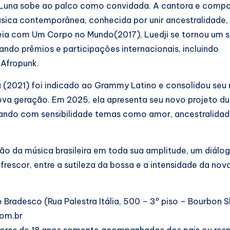
ji Luna sobe ao palco como convidada. A cantora e compo
ica contemporânea, conhecida por unir ancestralidade,
reia com Um Corpo no Mundo(2017), Luedji se tornou um 
ndo prêmios e participações internacionais, incluindo
 Afropunk.
(2021) foi indicado ao Grammy Latino e consolidou seu
ova geração. Em 2025, ela apresenta seu novo projeto d
rando com sensibilidade temas como amor, ancestralidad
ção da música brasileira em toda sua amplitude, um diálo
frescor, entre a sutileza da bossa e a intensidade da nov
desco (Rua Palestra Itália, 500 – 3º piso – Bourbon 
com.br
nores de 18 anos somente acompanhados dos pais ou res