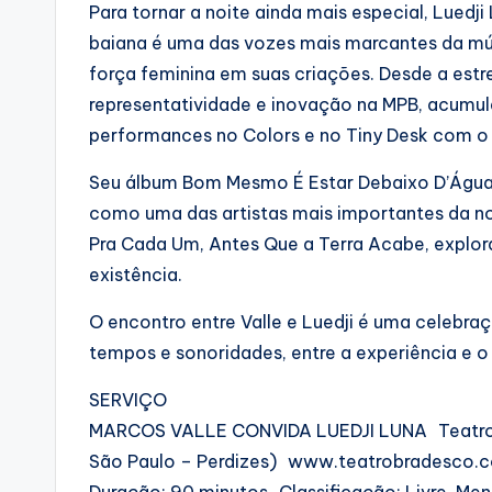
Para tornar a noite ainda mais especial, Lued
baiana é uma das vozes mais marcantes da mús
força feminina em suas criações. Desde a est
representatividade e inovação na MPB, acumula
performances no Colors e no Tiny Desk com o
Seu álbum Bom Mesmo É Estar Debaixo D’Água 
como uma das artistas mais importantes da n
Pra Cada Um, Antes Que a Terra Acabe, explo
existência.
O encontro entre Valle e Luedji é uma celebra
tempos e sonoridades, entre a experiência e o 
SERVIÇO
MARCOS VALLE CONVIDA LUEDJI LUNA Teatro Bra
São Paulo – Perdizes) www.teatrobradesco.
Duração: 90 minutos Classificação: Livre. Me