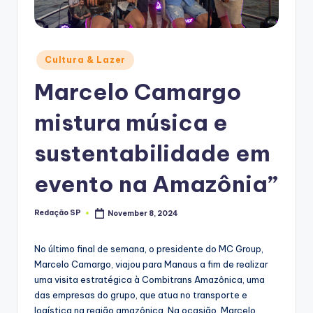
Posted
Cultura & Lazer
in
Marcelo Camargo
mistura música e
sustentabilidade em
evento na Amazônia”
Redação SP
November 8, 2024
Posted
by
No último final de semana, o presidente do MC Group,
Marcelo Camargo, viajou para Manaus a fim de realizar
uma visita estratégica à Combitrans Amazônica, uma
das empresas do grupo, que atua no transporte e
logística na região amazônica. Na ocasião, Marcelo