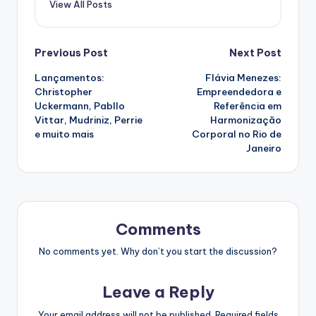
View All Posts
Post
Previous Post
Next Post
Lançamentos:
Flávia Menezes:
navigation
Christopher
Empreendedora e
Uckermann, Pabllo
Referência em
Vittar, Mudriniz, Perrie
Harmonização
e muito mais
Corporal no Rio de
Janeiro
Comments
No comments yet. Why don’t you start the discussion?
Leave a Reply
Your email address will not be published.
Required fields