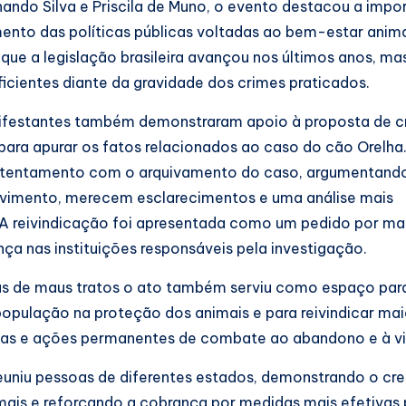
nando Silva e Priscila de Muno, o evento destacou a impo
ento das políticas públicas voltadas ao bem-estar anima
que a legislação brasileira avançou nos últimos anos, ma
icientes diante da gravidade dos crimes praticados.
anifestantes também demonstraram apoio à proposta de c
para apurar os fatos relacionados ao caso do cão Orelha
ontentamento com o arquivamento do caso, argumentand
vimento, merecem esclarecimentos e uma análise mais
A reivindicação foi apresentada como um pedido por ma
ça nas instituições responsáveis pela investigação.
mas de maus tratos o ato também serviu como espaço par
opulação na proteção dos animais e para reivindicar mai
licas e ações permanentes de combate ao abandono e à vi
euniu pessoas de diferentes estados, demonstrando o cr
ais e reforçando a cobrança por medidas mais efetivas 