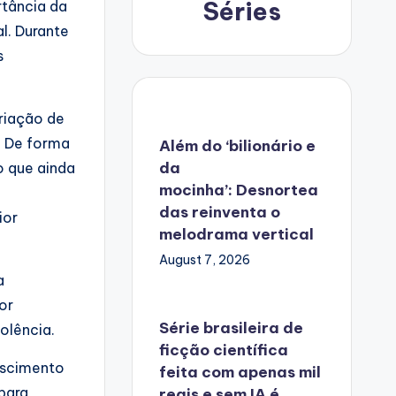
Séries
rtância da
l. Durante
s
riação de
. De forma
Além do ‘bilionário e
da
o que ainda
mocinha’: Desnortea
das reinventa o
ior
melodrama vertical
August 7, 2026
a
or
Série brasileira de
olência.
ficção científica
escimento
feita com apenas mil
para
reais e sem IA é