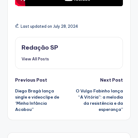
Last updated on July 28, 2024
Redação SP
View All Posts
Post
Previous Post
Next Post
Diego Bragà lança
O Vulgo Fabinho lança
navigation
single e videoclipe de
“A Vitória”: a melodia
‘Minha Infância
da resistência e da
Acabou”
esperança”