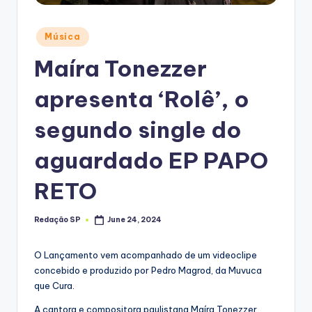
Posted
Música
in
Maíra Tonezzer
apresenta ‘Rolê’, o
segundo single do
aguardado EP PAPO
RETO
Redação SP
June 24, 2024
Posted
by
O Lançamento vem acompanhado de um videoclipe
concebido e produzido por Pedro Magrod, da Muvuca
que Cura.
A cantora e compositora paulistana Maíra Tonezzer