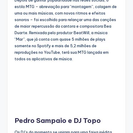
Depois de ganhar popularidade nas redes sociais, o
estilo MTG – abreviação para “montagem”, colagem de
uma ou mais músicas, com novos ritmos e efeitos
sonoros – foi escolhido para relançar uma das canções
de maior repercussão da cantora e compositora Bea
Duarte. Remixada pelo produtor BeatWill, a música
“Mar”, que já conta com quase 5 milhões de plays
somente no Spotify e mais de 5,2 milhões de
reproduções no YouTube, terá sua MTG lançada em
todos os aplicativos de música.
Pedro Sampaio e DJ Topo
Os DJ’s do momento se uniram para uma faixa inédita