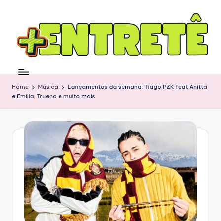
Home
Música
Lançamentos da semana: Tiago PZK feat Anitta
e Emilia, Trueno e muito mais