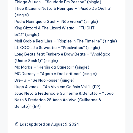
Thiago & Luan – “Saudade Em Pessoa” (single)
Theo & Luan e Netto & Henrique – “Puxão De Orelha”
(single)
Pedro Henrique e Gael – “Não Era Eu” (single)
King Gizzard & The Lizard Wizard – “FLIGHT
b741” (single)
Mall Grab e Real Lies – “Ripples In The Timeline” (single)
LL COOL J e Saweetie – “Proclivities” (single)
Long Beatz feat Funkero e Drow Beats – “Analógico
(Under Sesh 1)” (single)
Mc Marks – “Heróis da Caneta I” (single)
MC Durrony – “Agora é fácil criticar” (single)
Dre-G – “Se Não Fosse” (single)
Hugo Alvarez – “Ao Vivo em Goiânia Vol. 1” (EP)
João Neto & Frederico e Guilherme & Benutto – “ João
Neto & Frederico 25 Anos Ao Vivo (Guilherme &
Benuto)” (EP)
Last updated on August 9, 2024