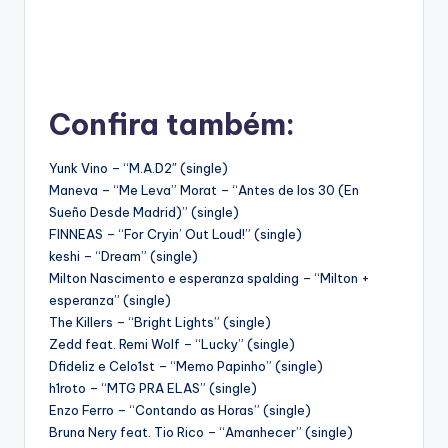
Confira também:
Yunk Vino – “M.A.D2″ (single)
Maneva – “Me Leva” Morat – “Antes de los 30 (En
Sueño Desde Madrid)” (single)
FINNEAS – “For Cryin’ Out Loud!” (single)
keshi – “Dream” (single)
Milton Nascimento e esperanza spalding – “Milton +
esperanza” (single)
The Killers – “Bright Lights” (single)
Zedd feat. Remi Wolf – “Lucky” (single)
Dfideliz e Celo1st – “Memo Papinho” (single)
h1roto – “MTG PRA ELAS” (single)
Enzo Ferro – “Contando as Horas” (single)
Bruna Nery feat. Tio Rico – “Amanhecer” (single)