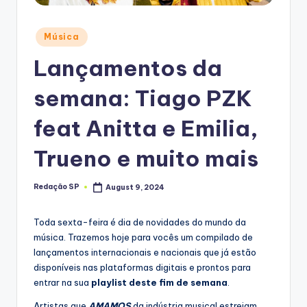
Posted
Música
in
Lançamentos da
semana: Tiago PZK
feat Anitta e Emilia,
Trueno e muito mais
Redação SP
August 9, 2024
Posted
by
Toda sexta-feira é dia de novidades do mundo da
música. Trazemos hoje para vocês um compilado de
lançamentos internacionais e nacionais que já estão
disponíveis nas plataformas digitais e prontos para
entrar na sua
playlist deste fim de semana
.
Artistas que
AMAMOS
da indústria musical estreiam