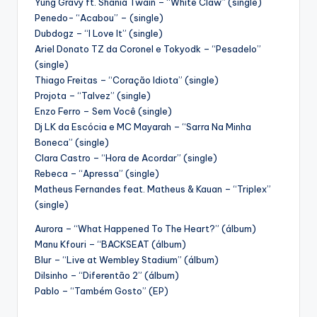
Yung Gravy ft. Shania Twain – “White Claw” (single)
Penedo- “Acabou” – (single)
Dubdogz – “I Love It” (single)
Ariel Donato TZ da Coronel e Tokyodk – “Pesadelo”
(single)
Thiago Freitas – “Coração Idiota” (single)
Projota – “Talvez” (single)
Enzo Ferro – Sem Você (single)
Dj LK da Escócia e MC Mayarah – “Sarra Na Minha
Boneca” (single)
Clara Castro – “Hora de Acordar” (single)
Rebeca – “Apressa” (single)
Matheus Fernandes feat. Matheus & Kauan – “Triplex”
(single)
Aurora – “What Happened To The Heart?” (álbum)
Manu Kfouri – “BACKSEAT (álbum)
Blur – “Live at Wembley Stadium” (álbum)
Dilsinho – “Diferentão 2” (álbum)
Pablo – “Também Gosto” (EP)