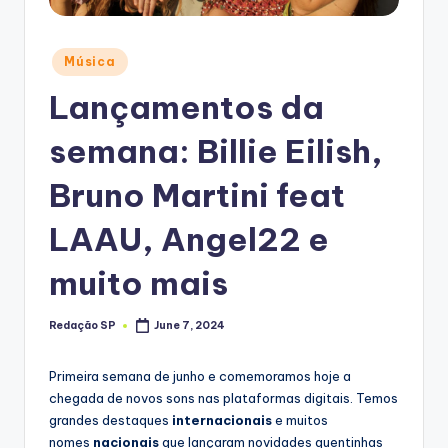
Posted
Música
in
Lançamentos da
semana: Billie Eilish,
Bruno Martini feat
LAAU, Angel22 e
muito mais
Redação SP
June 7, 2024
Posted
by
Primeira semana de junho e comemoramos hoje a
chegada de novos sons nas plataformas digitais. Temos
grandes destaques
internacionais
e muitos
nomes
nacionais
que lançaram novidades quentinhas