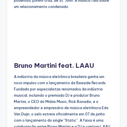
poderosa, porém crua, de St. John. A música fala sobre
um relacionamento condenado.
Bruno Martini feat. LAAU
A indústria da música eletrônica brasileira ganha um
novo impulso com o lançamento da Beeside Records.
Fundado por especialistas renomados da indústria
musical, incluindo o premiado DJ e produtor Bruno
Martini, o CEO do Midas Music, Rick Bonadio, e o
empreendedor e empresário de música eletrônica Edo
Van Duijn, o selo estreia oficialmente em 07 de junho
com o lançamento do single “Static”. A faixa é uma
colaboração entre Bruno Martini e a DJ e cantora LAAU,