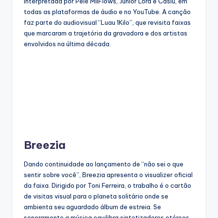
interpretada por Pelé MilFlows, Junior Lord e Caslu, em
todas as plataformas de áudio e no YouTube. A canção
faz parte do audiovisual “Luau 1Kilo”, que revisita faixas
que marcaram a trajetória da gravadora e dos artistas
envolvidos na última década.
Breezia
Dando continuidade ao lançamento de “não sei o que
sentir sobre você”, Breezia apresenta o visualizer oficial
da faixa. Dirigido por Toni Ferreira, o trabalho é o cartão
de visitas visual para o planeta solitário onde se
ambienta seu aguardado álbum de estreia. Se
sonoramente a música equilibra sintetizadores etéreos