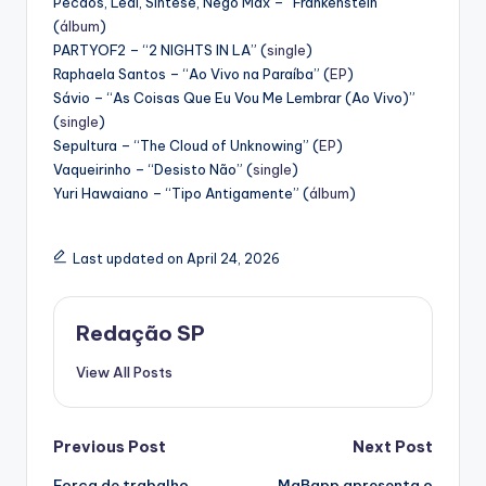
Pecaos, Leal, Síntese, Nego Max – “Frankenstein”
(
álbum
)
PARTYOF2 – “2 NIGHTS IN LA” (
single
)
Raphaela Santos – “Ao Vivo na Paraíba” (
EP
)
Sávio – “As Coisas Que Eu Vou Me Lembrar (Ao Vivo)”
(
single
)
Sepultura – “The Cloud of Unknowing” (
EP
)
Vaqueirinho – “Desisto Não” (
single
)
Yuri Hawaiano – “Tipo Antigamente” (
álbum
)
Last updated on April 24, 2026
Redação SP
View All Posts
Post
Previous Post
Next Post
Força de trabalho
MaBapp apresenta o