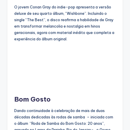
O jovem Conan Gray do indie-pop apresenta a versão
deluxe de seu quarto álbum, “Wishbone”. Incluindo o
single “The Best”, o disco reafirma a habilidade de Gray
em transformar melancolia e nostalgia em hinos
geracionais, agora com material inédito que completa a
experiência do álbum original.
Bom Gosto
Dando continuidade à celebração de mais de duas
décadas dedicadas às rodas de samba – iniciada com
o álbum “Roda de Samba do Bom Gosto: 20 anos”,
gravado no Largo da Prainha, Rio de Janeiro- , o Grupo