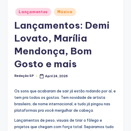
Posted
Lançamentos
Música
in
Lançamentos: Demi
Lovato, Marília
Mendonça, Bom
Gosto e mais
Redação SP
April 24, 2026
Posted
by
Os sons que acabaram de sair já estão rodando por aí, e
tem pra todos os gostos. Tem novidade de artista
brasileiro, de nome internacional, e tudo já pingou nas
plataformas pra você mergulhar de cabeça.
Lançamentos de peso, visuais de tirar o fôlego e
projetos que chegam com força total. Separamos tudo