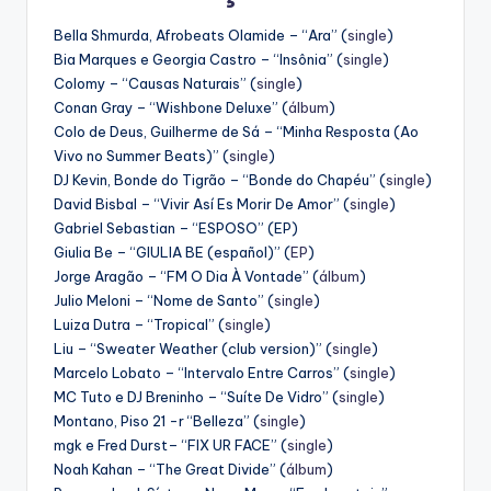
Bella Shmurda, Afrobeats Olamide – “Ara” (
single
)
Bia Marques e Georgia Castro – “Insônia” (
single
)
Colomy – “Causas Naturais” (
single
)
Conan Gray – “Wishbone Deluxe” (
álbum
)
Colo de Deus, Guilherme de Sá – “Minha Resposta (Ao
Vivo no Summer Beats)” (
single
)
DJ Kevin, Bonde do Tigrão – “Bonde do Chapéu” (
single
)
David Bisbal – “Vivir Así Es Morir De Amor” (
single
)
Gabriel Sebastian – “ESPOSO” (EP)
Giulia Be – “GIULIA BE (español)” (
EP
)
Jorge Aragão – “FM O Dia À Vontade” (
álbum
)
Julio Meloni – “Nome de Santo” (
single
)
Luiza Dutra – “Tropical” (
single
)
Liu – “Sweater Weather (club version)” (
single
)
Marcelo Lobato – “Intervalo Entre Carros” (
single
)
MC Tuto e DJ Breninho – “Suíte De Vidro” (
single
)
Montano, Piso 21 -r “Belleza” (
single
)
mgk e Fred Durst– “FIX UR FACE” (
single
)
Noah Kahan – “The Great Divide” (
álbum
)