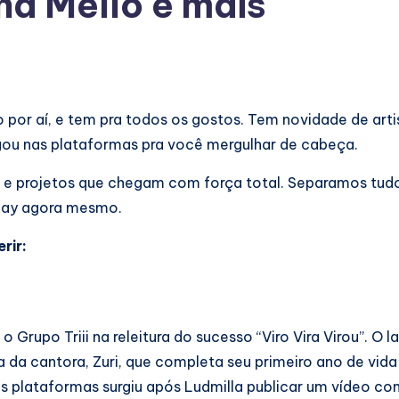
na Mello e mais
 por aí, e tem pra todos os gostos. Tem novidade de arti
ingou nas plataformas pra você mergulhar de cabeça.
go e projetos que chegam com força total. Separamos tu
 play agora mesmo.
rir:
Grupo Triii na releitura do sucesso “Viro Vira Virou”. O
 da cantora, Zuri, que completa seu primeiro ano de vida
as plataformas surgiu após Ludmilla publicar um vídeo co