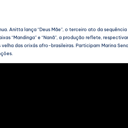
nua. Anitta lança “Deus Mãe”, o terceiro ato da sequência
ixas “Mandinga” e “Nanã”, a produção reflete, respectiv
 velha das orixás afro-brasileiras. Participam Marina Sen
nções.