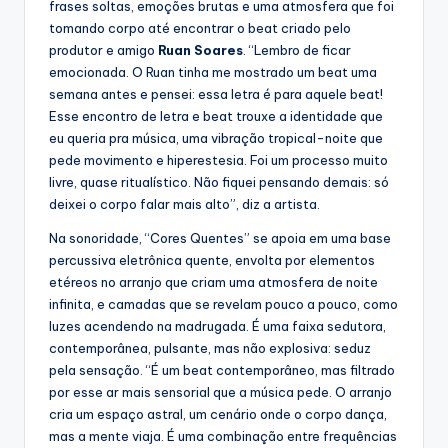
frases soltas, emoções brutas e uma atmosfera que foi
tomando corpo até encontrar o beat criado pelo
produtor e amigo
Ruan Soares
. “Lembro de ficar
emocionada. O Ruan tinha me mostrado um beat uma
semana antes e pensei: essa letra é para aquele beat!
Esse encontro de letra e beat trouxe a identidade que
eu queria pra música, uma vibração tropical-noite que
pede movimento e hiperestesia. Foi um processo muito
livre, quase ritualístico. Não fiquei pensando demais: só
deixei o corpo falar mais alto”, diz a artista.
Na sonoridade, “Cores Quentes” se apoia em uma base
percussiva eletrônica quente, envolta por elementos
etéreos no arranjo que criam uma atmosfera de noite
infinita, e camadas que se revelam pouco a pouco, como
luzes acendendo na madrugada. É uma faixa sedutora,
contemporânea, pulsante, mas não explosiva: seduz
pela sensação. “É um beat contemporâneo, mas filtrado
por esse ar mais sensorial que a música pede. O arranjo
cria um espaço astral, um cenário onde o corpo dança,
mas a mente viaja. É uma combinação entre frequências