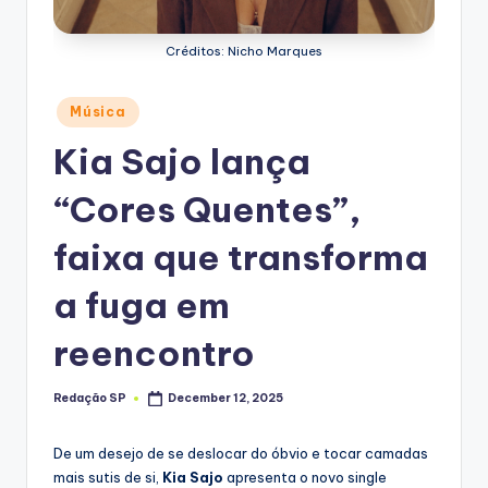
Créditos: Nicho Marques
Posted
Música
in
Kia Sajo lança
“Cores Quentes”,
faixa que transforma
a fuga em
reencontro
Redação SP
December 12, 2025
Posted
by
De um desejo de se deslocar do óbvio e tocar camadas
mais sutis de si,
Kia Sajo
apresenta o novo single