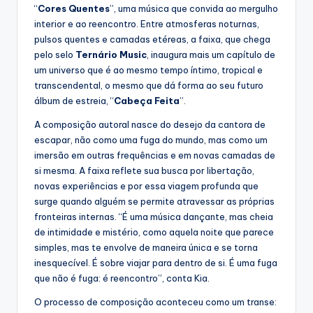
“
Cores Quentes
”, uma música que convida ao mergulho
interior e ao reencontro. Entre atmosferas noturnas,
pulsos quentes e camadas etéreas, a faixa, que chega
pelo selo
Ternário Music
, inaugura mais um capítulo de
um universo que é ao mesmo tempo íntimo, tropical e
transcendental, o mesmo que dá forma ao seu futuro
álbum de estreia, “
Cabeça Feita
”.
A composição autoral nasce do desejo da cantora de
escapar, não como uma fuga do mundo, mas como um
imersão em outras frequências e em novas camadas de
si mesma. A faixa reflete sua busca por libertação,
novas experiências e por essa viagem profunda que
surge quando alguém se permite atravessar as próprias
fronteiras internas. “É uma música dançante, mas cheia
de intimidade e mistério, como aquela noite que parece
simples, mas te envolve de maneira única e se torna
inesquecível. É sobre viajar para dentro de si. É uma fuga
que não é fuga: é reencontro”, conta Kia.
O processo de composição aconteceu como um transe: