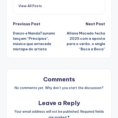
View All Posts
Post
Previous Post
Next Post
Danzo e NandaTsunami
Allana Macedo fecha
navigation
lançam “Princípios”,
2025 com a aposta
música que antecede
para o verão, o single
mixtape do artista
“Boca a Boca”
Comments
No comments yet. Why don’t you start the discussion?
Leave a Reply
Your email address will not be published.
Required fields
are marked
*