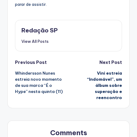
parar de assistir.
Redação SP
View All Posts
Post
Previous Post
Next Post
Whindersson Nunes
Vini estreia
navigation
estreia novo momento
“Indomável”, um
de sua marca “É o
álbum sobre
Hype” nesta quinta (11)
superação e
reencontro
Comments