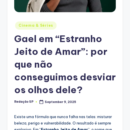
Posted
Cinema & Séries
in
Gael em “Estranho
Jeito de Amar”: por
que não
conseguimos desviar
os olhos dele?
Redação SP
September 9, 2025
Posted
by
Existe uma fórmula que nunca falha nas telas: misturar
beleza, perigo e vulnerabilidade. O resultado é sempre
explosivo. Em “
Estranho Jeito de Amar
”, o nome que