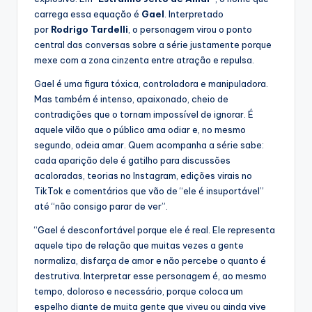
carrega essa equação é
Gael
. Interpretado
por
Rodrigo Tardelli
, o personagem virou o ponto
central das conversas sobre a série justamente porque
mexe com a zona cinzenta entre atração e repulsa.
Gael é uma figura tóxica, controladora e manipuladora.
Mas também é intenso, apaixonado, cheio de
contradições que o tornam impossível de ignorar. É
aquele vilão que o público ama odiar e, no mesmo
segundo, odeia amar. Quem acompanha a série sabe:
cada aparição dele é gatilho para discussões
acaloradas, teorias no Instagram, edições virais no
TikTok e comentários que vão de “ele é insuportável”
até “não consigo parar de ver”.
“Gael é desconfortável porque ele é real. Ele representa
aquele tipo de relação que muitas vezes a gente
normaliza, disfarça de amor e não percebe o quanto é
destrutiva. Interpretar esse personagem é, ao mesmo
tempo, doloroso e necessário, porque coloca um
espelho diante de muita gente que viveu ou ainda vive