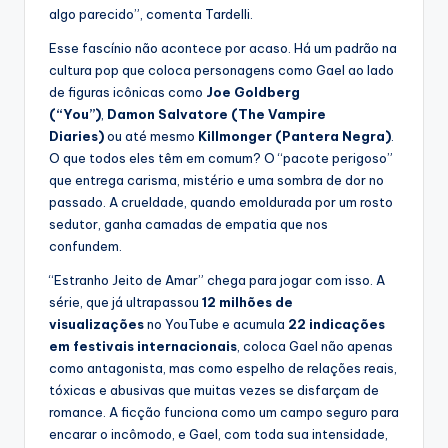
algo parecido”, comenta Tardelli.
Esse fascínio não acontece por acaso. Há um padrão na
cultura pop que coloca personagens como Gael ao lado
de figuras icônicas como
Joe Goldberg
(“You”)
,
Damon Salvatore (The Vampire
Diaries)
ou até mesmo
Killmonger (Pantera Negra)
.
O que todos eles têm em comum? O “pacote perigoso”
que entrega carisma, mistério e uma sombra de dor no
passado. A crueldade, quando emoldurada por um rosto
sedutor, ganha camadas de empatia que nos
confundem.
“Estranho Jeito de Amar” chega para jogar com isso. A
série, que já ultrapassou
12 milhões de
visualizações
no YouTube e acumula
22 indicações
em festivais internacionais
, coloca Gael não apenas
como antagonista, mas como espelho de relações reais,
tóxicas e abusivas que muitas vezes se disfarçam de
romance. A ficção funciona como um campo seguro para
encarar o incômodo, e Gael, com toda sua intensidade,