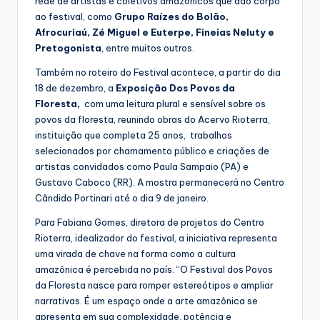
rede de artistas e coletivos amazônicos que dão corpo
ao festival, como
Grupo Raízes do Bolão,
Afrocuriaú, Zé Miguel e Euterpe, Fineias Neluty e
Pretogonista
, entre muitos outros.
Também no roteiro do Festival acontece, a partir do dia
18 de dezembro, a
Exposição Dos Povos da
Floresta,
com uma leitura plural e sensível sobre os
povos da floresta, reunindo obras do Acervo Rioterra,
instituição que completa 25 anos, trabalhos
selecionados por chamamento público e criações de
artistas convidados como Paula Sampaio (PA) e
Gustavo Caboco (RR). A mostra permanecerá no Centro
Cândido Portinari até o dia 9 de janeiro.
Para Fabiana Gomes, diretora de projetos do Centro
Rioterra, idealizador do festival, a iniciativa representa
uma virada de chave na forma como a cultura
amazônica é percebida no país. “O Festival dos Povos
da Floresta nasce para romper estereótipos e ampliar
narrativas. É um espaço onde a arte amazônica se
apresenta em sua complexidade, potência e