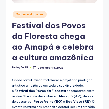
Posted
Cultura & Lazer
in
Festival dos Povos
da Floresta chega
ao Amapá e celebra
a cultura amazônica
Redação SP
December 18, 2025
Posted
by
Criado para iluminar, fortalecer e projetar a produção
artística amazônica em toda a sua diversidade,
o
Festival dos Povos da Floresta
desembarca entre
os dias 18 e 21 de dezembro em
Macapá (AP),
depois
de passar por
Porto Velho (RO)
e
Boa Vista (RR)
. O
evento reafirma seu propósito central: ser um território