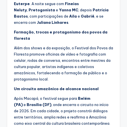
Euterpe
. A noite segue com
Fineias
Neluty
,
Pretogonista
e
Yanna MC
, depois
Patrícia
Bastos
, com participações de
Aíla
e
Gabriê
, e se
encerra com
Juliana Linhares
.
Formação, trocas e protagonismo dos povos da
floresta
Além dos shows e da exposição, o Festival dos Povos da
Floresta promove oficinas de vídeo e fotografia com
celular, rodas de conversa, encontros entre mestres da
cultura popular, artistas indígenas e coletivos
amazônicos, fortalecendo a formação de público e o
protagonismo local.
Um circuito amazônico de alcance nacional
Após Macapá, o festival segue para
Belém
(PA)
e
Brasília (DF)
, onde encerra o circuito no início
de 2026. Em cada cidade, o projeto constrói diálogos
entre territórios, amplia redes e reafirma a Amazônia
como eixo central da cultura brasileira contemporânea.