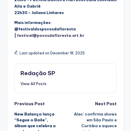
Aíla e Gabriê
22h30 – Juliana Linhares
Mais informações:
@festivaldospovosdafloresta
|
festival@povosdafloresta.art.br
Last updated on December 18, 2025
Redação SP
View All Posts
Post
Previous Post
Next Post
New Balanço lança
Alec’ confirma shows
navigation
“Segue o Baile”,
em São Paulo e
álbum que celebra o
Curitiba e aquece