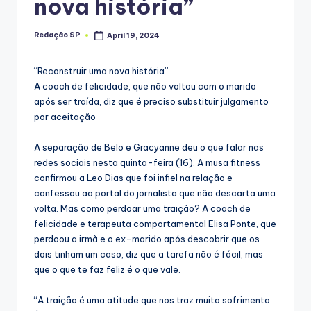
nova história”
Redação SP
April 19, 2024
Posted
by
“Reconstruir uma nova história”
A coach de felicidade, que não voltou com o marido
após ser traída, diz que é preciso substituir julgamento
por aceitação
A separação de Belo e Gracyanne deu o que falar nas
redes sociais nesta quinta-feira (16). A musa fitness
confirmou a Leo Dias que foi infiel na relação e
confessou ao portal do jornalista que não descarta uma
volta. Mas como perdoar uma traição? A coach de
felicidade e terapeuta comportamental Elisa Ponte, que
perdoou a irmã e o ex-marido após descobrir que os
dois tinham um caso, diz que a tarefa não é fácil, mas
que o que te faz feliz é o que vale.
“A traição é uma atitude que nos traz muito sofrimento.