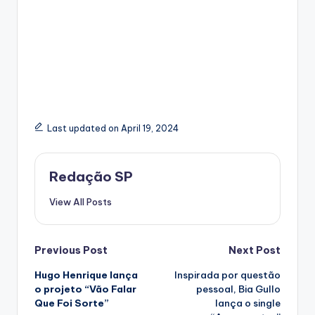
Last updated on April 19, 2024
Redação SP
View All Posts
Post
Previous Post
Next Post
Hugo Henrique lança
Inspirada por questão
navigation
o projeto “Vão Falar
pessoal, Bia Gullo
Que Foi Sorte”
lança o single