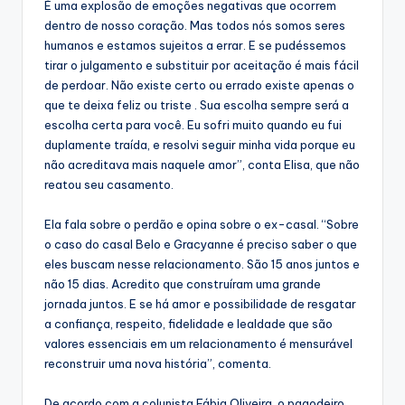
É uma explosão de emoções negativas que ocorrem
dentro de nosso coração. Mas todos nós somos seres
humanos e estamos sujeitos a errar. E se pudéssemos
tirar o julgamento e substituir por aceitação é mais fácil
de perdoar. Não existe certo ou errado existe apenas o
que te deixa feliz ou triste . Sua escolha sempre será a
escolha certa para você. Eu sofri muito quando eu fui
duplamente traída, e resolvi seguir minha vida porque eu
não acreditava mais naquele amor”, conta Elisa, que não
reatou seu casamento.
Ela fala sobre o perdão e opina sobre o ex-casal. “Sobre
o caso do casal Belo e Gracyanne é preciso saber o que
eles buscam nesse relacionamento. São 15 anos juntos e
não 15 dias. Acredito que construíram uma grande
jornada juntos. E se há amor e possibilidade de resgatar
a confiança, respeito, fidelidade e lealdade que são
valores essenciais em um relacionamento é mensurável
reconstruir uma nova história”, comenta.
De acordo com a colunista Fábia Oliveira, o pagodeiro