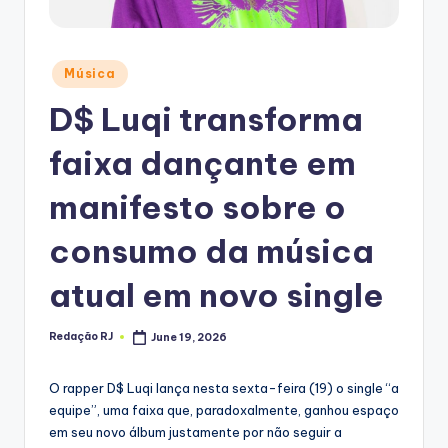
Posted
Música
in
D$ Luqi transforma
faixa dançante em
manifesto sobre o
consumo da música
atual em novo single
Redação RJ
June 19, 2026
Posted
by
O rapper D$ Luqi lança nesta sexta-feira (19) o single “a
equipe”, uma faixa que, paradoxalmente, ganhou espaço
em seu novo álbum justamente por não seguir a