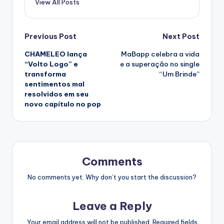
View All Posts
Post
Previous Post
Next Post
CHAMELEO lança
MaBapp celebra a vida
navigation
“Volto Logo” e
e a superação no single
transforma
“Um Brinde”
sentimentos mal
resolvidos em seu
novo capítulo no pop
Comments
No comments yet. Why don’t you start the discussion?
Leave a Reply
Your email address will not be published.
Required fields