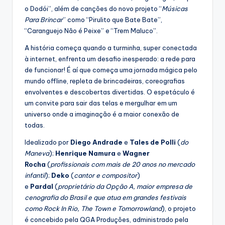
o Dodói”, além de canções do novo projeto “
Músicas
Para Brincar
” como “Pirulito que Bate Bate”,
“Caranguejo Não é Peixe” e “Trem Maluco”.
A história começa quando a turminha, super conectada
à internet, enfrenta um desafio inesperado: a rede para
de funcionar! É aí que começa uma jornada mágica pelo
mundo offline, repleta de brincadeiras, coreografias
envolventes e descobertas divertidas. O espetáculo é
um convite para sair das telas e mergulhar em um
universo onde a imaginação é a maior conexão de
todas.
Idealizado por
Diego Andrade
e
Tales de Polli
(
do
Maneva
);
Henrique Namura
e
Wagner
Rocha
(
profissionais com mais de 20 anos no mercado
infantil
);
Deko
(
cantor e compositor
)
e
Pardal
(
proprietário da Opção A, maior empresa de
cenografia do Brasil e que atua em grandes festivais
como Rock In Rio, The Town e Tomorrowland
), o projeto
é concebido pela QGA Produções, administrado pela