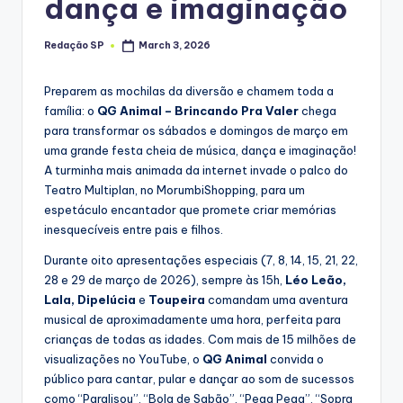
dança e imaginação
Redação SP
March 3, 2026
Posted
by
Preparem as mochilas da diversão e chamem toda a
família: o
QG Animal – Brincando Pra Valer
chega
para transformar os sábados e domingos de março em
uma grande festa cheia de música, dança e imaginação!
A turminha mais animada da internet invade o palco do
Teatro Multiplan, no MorumbiShopping, para um
espetáculo encantador que promete criar memórias
inesquecíveis entre pais e filhos.
Durante oito apresentações especiais (7, 8, 14, 15, 21, 22,
28 e 29 de março de 2026), sempre às 15h,
Léo Leão,
Lala, Dipelúcia
e
Toupeira
comandam uma aventura
musical de aproximadamente uma hora, perfeita para
crianças de todas as idades. Com mais de 15 milhões de
visualizações no YouTube, o
QG Animal
convida o
público para cantar, pular e dançar ao som de sucessos
como “Paralisou”, “Bola de Sabão”, “Pega Pega”, “Sopra