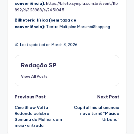
conveniência):
https://bileto.sympla.com.br/event/115
892/d/363988/s/2451045
Bilheteria física (sem taxa de
conveniência):
Teatro Multiplan MorumbiShopping
Last updated on March 3, 2026
Redação SP
View All Posts
Post
Previous Post
Next Post
Cine Show Volta
Capital Inicial anuncia
navigation
Redonda celebra
nova turnê “Música
Semana da Mulher com
Urbana”
meia-entrada