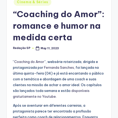
Posted
Cinema & Séries
in
“Coaching do Amor”:
romance e humor na
medida certa
Redação SP
May 11, 2023
Posted
by
“
Coaching do Amor
”, websérie roteirizada, dirigida e
protagonizada por
Fernanda Sanches
, foi lançada na
última quinta-feira (04) e já está encantando o público
com a temática e abordagem de uma coach e suas
clientes na missão de achar o amor ideal. Os capítulos
são lançados toda semana e estão
disponíveis
gratuitamente no Youtube
.
Após se aventurar em diferentes carreiras, a
protagonista parece ter encontrado a profissão
perfeita como coach de relacionamentos. Enquanto