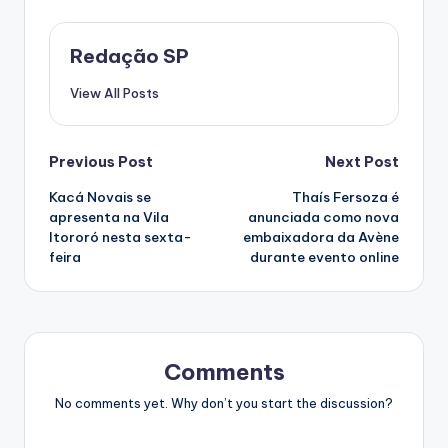
Redação SP
View All Posts
Post
Previous Post
Next Post
Kacá Novais se
Thaís Fersoza é
navigation
apresenta na Vila
anunciada como nova
Itororó nesta sexta-
embaixadora da Avène
feira
durante evento online
Comments
No comments yet. Why don’t you start the discussion?