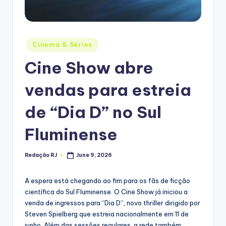
Posted
Cinema & Séries
in
Cine Show abre
vendas para estreia
de “Dia D” no Sul
Fluminense
Redação RJ
June 9, 2026
Posted
by
A espera está chegando ao fim para os fãs de ficção
científica do Sul Fluminense. O Cine Show já iniciou a
venda de ingressos para “Dia D”, novo thriller dirigido por
Steven Spielberg que estreia nacionalmente em 11 de
junho. Além das sessões regulares, a rede também