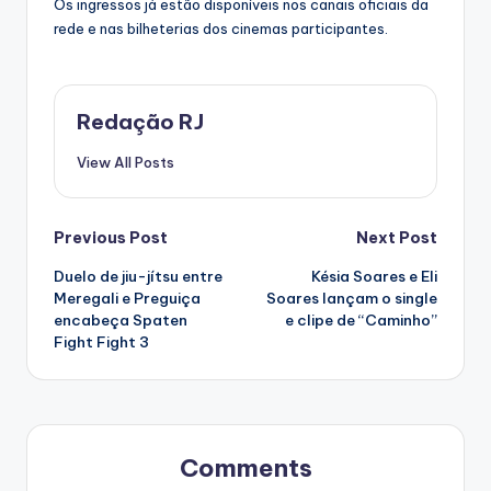
Os ingressos já estão disponíveis nos canais oficiais da
rede e nas bilheterias dos cinemas participantes.
Redação RJ
View All Posts
Post
Previous Post
Next Post
Duelo de jiu-jítsu entre
Késia Soares e Eli
navigation
Meregali e Preguiça
Soares lançam o single
encabeça Spaten
e clipe de “Caminho”
Fight Fight 3
Comments