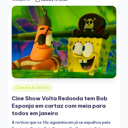
Posted
by
Posted
Cinema & Séries
in
Cine Show Volta Redonda tem Bob
Esponja em cartaz com meia para
todos em janeiro
A notícia que os fãs aguardavam já se espalhou pela