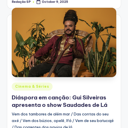
Redação SP
October 9, 2025
Posted
by
Posted
Cinema & Séries
in
Diáspora em canção: Gui Silveiras
apresenta o show Saudades de Lá
Vem dos tambores de além mar / Das contas do seu
axé / Vem dos búzios, opelê, Ifá / Vem de seu batucajé
/ Das correntes dos navios de lá…