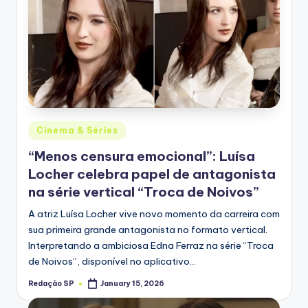
Posted
Cinema & Séries
in
“Menos censura emocional”: Luísa
Locher celebra papel de antagonista
na série vertical “Troca de Noivos”
A atriz Luísa Locher vive novo momento da carreira com
sua primeira grande antagonista no formato vertical.
Interpretando a ambiciosa Edna Ferraz na série “Troca
de Noivos”, disponível no aplicativo…
Redação SP
January 15, 2026
Posted
by