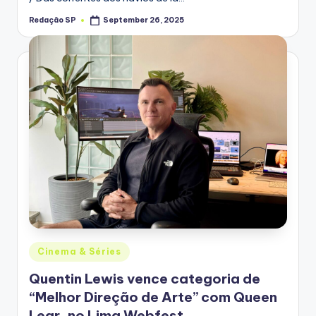
Redação SP
September 26, 2025
Posted
by
Posted
Cinema & Séries
in
Quentin Lewis vence categoria de
“Melhor Direção de Arte” com Queen
Lear, no Lima Webfest