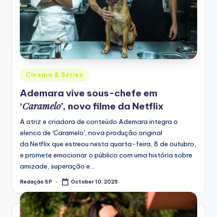
Posted
Cinema & Séries
in
Ademara vive sous-chefe em
Caramelo’
‘
, novo filme da Netflix
A atriz e criadora de conteúdo Ademara integra o
elenco de 'Caramelo', nova produção original
da Netflix que estreou nesta quarta-feira, 8 de outubro,
e promete emocionar o público com uma história sobre
amizade, superação e…
Redação SP
October 10, 2025
Posted
by