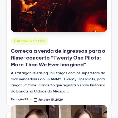
Posted
Cinema & Séries
in
Começa a venda de ingressos para o
filme-concerto “Twenty One Pilots:
More Than We Ever Imagined”
A Trafalgar Releasing uniu forças com os superstars do
rock vencedores do GRAMMY, Twenty One Pilots, para
lançar um filme-concerto que registra o show histórico
da banda na Cidade do México,…
Redação SP
January 15, 2026
Posted
by