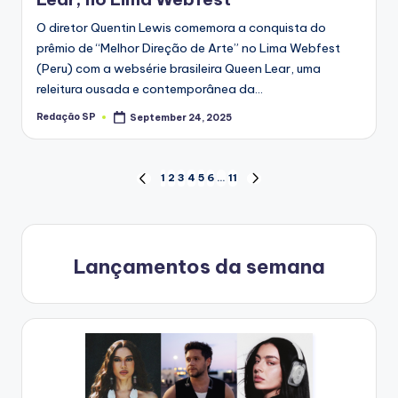
O diretor Quentin Lewis comemora a conquista do
prêmio de “Melhor Direção de Arte” no Lima Webfest
(Peru) com a websérie brasileira Queen Lear, uma
releitura ousada e contemporânea da…
Redação SP
September 24, 2025
Posted
by
Posts
1
2
3
4
5
6
…
11
PREVIOUS
NEXT
PAGE
PAGE
navigation
Lançamentos da semana