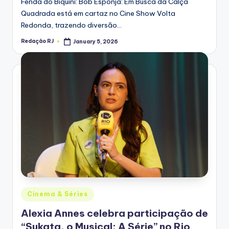
Fenda do Biquíni: Bob Esponja: Em Busca da Calça
Quadrada está em cartaz no Cine Show Volta
Redonda, trazendo diversão…
Redação RJ
January 5, 2026
Posted
by
Posted
Cinema & Séries
in
Alexia Annes celebra participação de
“Sukata, o Musical: A Série” no Rio