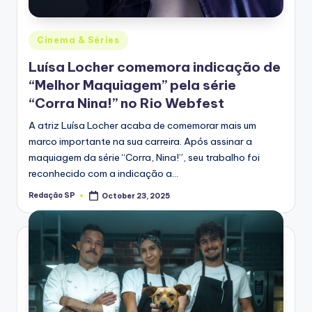
Posted
Cinema & Séries
in
Luísa Locher comemora indicação de
“Melhor Maquiagem” pela série
“Corra Nina!” no Rio Webfest
A atriz Luísa Locher acaba de comemorar mais um
marco importante na sua carreira. Após assinar a
maquiagem da série “Corra, Nina!”, seu trabalho foi
reconhecido com a indicação a…
Redação SP
October 23, 2025
Posted
by