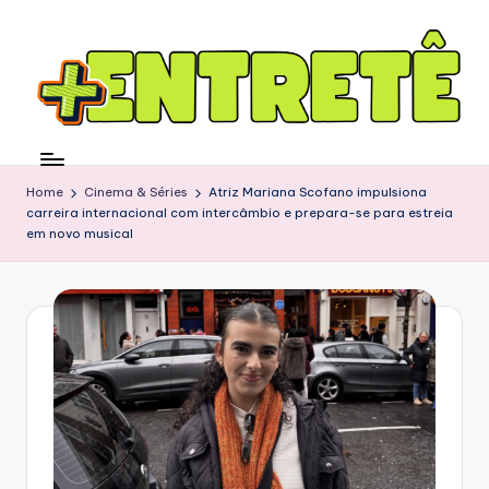
Home
Cinema & Séries
Atriz Mariana Scofano impulsiona
carreira internacional com intercâmbio e prepara-se para estreia
em novo musical