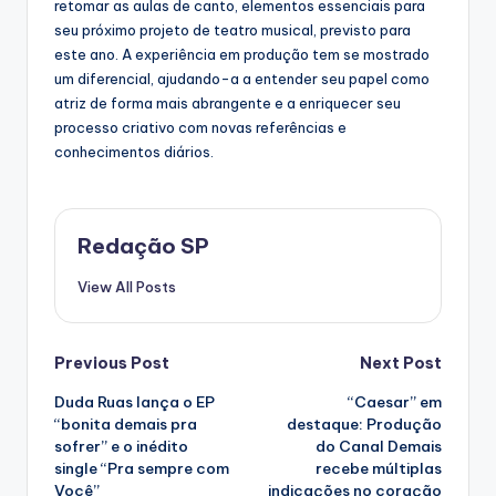
retomar as aulas de canto, elementos essenciais para
seu próximo projeto de teatro musical, previsto para
este ano. A experiência em produção tem se mostrado
um diferencial, ajudando-a a entender seu papel como
atriz de forma mais abrangente e a enriquecer seu
processo criativo com novas referências e
conhecimentos diários.
Redação SP
View All Posts
Post
Previous Post
Next Post
Duda Ruas lança o EP
“Caesar” em
navigation
“bonita demais pra
destaque: Produção
sofrer” e o inédito
do Canal Demais
single “Pra sempre com
recebe múltiplas
Você”
indicações no coração