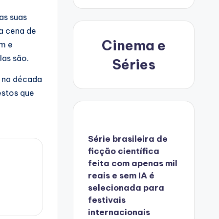
as suas
 a cena de
Cinema e
em e
las são.
Séries
p na década
estos que
Série brasileira de
ficção científica
feita com apenas mil
reais e sem IA é
selecionada para
festivais
internacionais