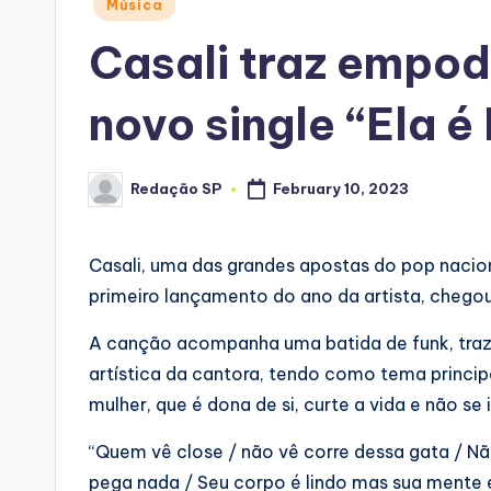
Posted
Música
in
Casali traz empo
novo single “Ela é
Redação SP
February 10, 2023
Posted
by
Casali, uma das grandes apostas do pop naciona
primeiro lançamento do ano da artista, chegou 
A canção acompanha uma batida de funk, traze
artística da cantora, tendo como tema princi
mulher, que é dona de si, curte a vida e não s
“Quem vê close / não vê corre dessa gata / N
pega nada / Seu corpo é lindo mas sua mente é 