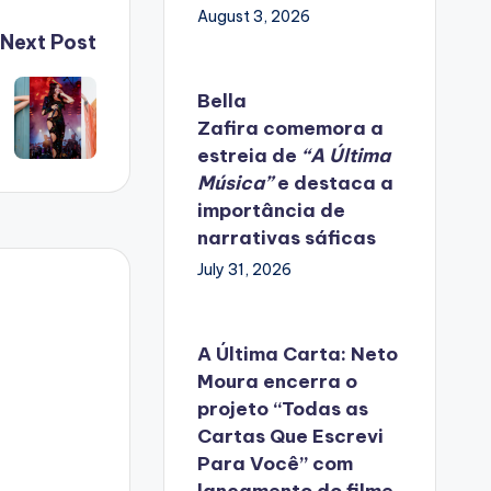
August 3, 2026
Next Post
Bella
Zafira
comemora
a
estreia de
“A Última
Música”
e destaca a
importância de
narrativas sáficas
July 31, 2026
A Última Carta: Neto
Moura encerra o
projeto “Todas as
Cartas Que Escrevi
Para Você” com
lançamento do filme