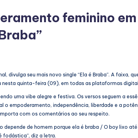
deramento feminino em
 Braba”
l, divulga seu mais novo single “Ela é Braba”. A faixa, q
nesta quinta-feira (09), em todas as plataformas digitai
ndo uma vibe alegre e festiva. Os versos seguem a essê
pal o empoderamento, independência, liberdade e a potên
e importa com os comentários ao seu respeito.
ão depende de homem porque ela é braba / O boy lixo até
fodástica”, diz a letra.