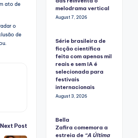
das reinventa o
um ato de
melodrama vertical
August 7, 2026
radar o
clusão de
Série brasileira de
ou.
ficção científica
feita com apenas mil
reais e sem IA é
selecionada para
festivais
internacionais
August 3, 2026
Bella
Next Post
Zafira
comemora
a
estreia de
“A Última