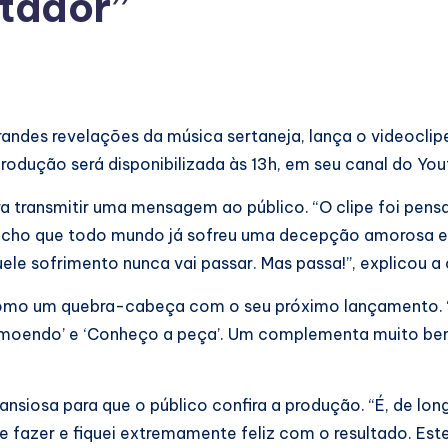
ctador”
randes revelações da música sertaneja, lança o videoclip
odução será disponibilizada às 13h, em seu canal do You
ra transmitir uma mensagem ao público. “O clipe foi pe
Acho que todo mundo já sofreu uma decepção amorosa e
e sofrimento nunca vai passar. Mas passa!”, explicou a 
 como um quebra-cabeça com o seu próximo lançamento. “
Remoendo’ e ‘Conheço a peça’. Um complementa muito bem
nsiosa para que o público confira a produção. “É, de lon
e fazer e fiquei extremamente feliz com o resultado. Este