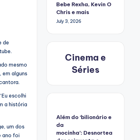
Bebe Rexha, Kevin O
Chris e mais
July 3, 2026
e de
tube.
Cinema e
nsado mesmo
Séries
, em alguns
cantora.
Eu escolhi
 a história
Além do ‘bilionário e
da
ge, um dos
mocinha’: Desnortea
 ano foi