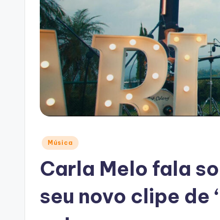
Posted
Música
in
Carla Melo fala s
seu novo clipe de