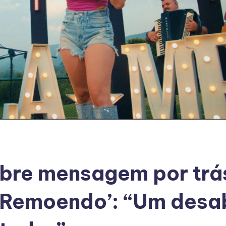
obre mensagem por trá
 ‘Remoendo’: “Um desa