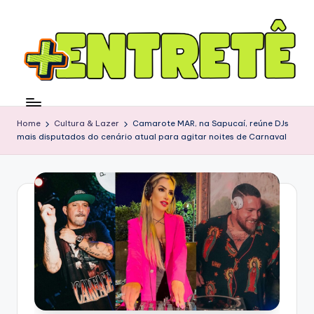
Home
Cultura & Lazer
Camarote MAR, na Sapucaí, reúne DJs
mais disputados do cenário atual para agitar noites de Carnaval