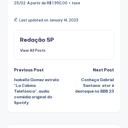
25/02: A partir de R$ 1.990,00 + taxa
Last updated on January 14, 2023
Redação SP
View All Posts
Post
Previous Post
Next Post
Isabella Gomez estrela
Conheça Gabriel
navigation
“La Cabina
Santana: ator é
Telefónica”, audio
destaque no BBB 23
comédia original do
Spotify