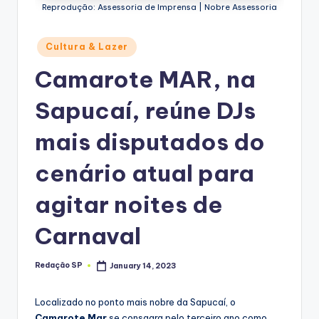
Reprodução: Assessoria de Imprensa | Nobre Assessoria
Posted
Cultura & Lazer
in
Camarote MAR, na
Sapucaí, reúne DJs
mais disputados do
cenário atual para
agitar noites de
Carnaval
Redação SP
January 14, 2023
Posted
by
Localizado no ponto mais nobre da Sapucaí, o
Camarote Mar
se consagra pelo terceiro ano como