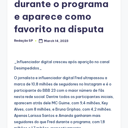
durante o programa
e aparece como
favorito na disputa
Redação SP
March 14, 2023
Posted
by
_Influenciador digital cresceu após aparição no canal
Desimpedidos_
O jornalista e influenciador digital Fred ultrapassou a
marca de 10,8 milhões de seguidores no Instagram e é o
participante do BBB 23 com o maior número de fãs
nesta rede social. Dentre todos os participantes iniciais,
aparecem atrás dele MC Guime, com 9,4 milhões, Key
Alves, com 8 milhões, e Bruna Griphao, com 4,2 milhões.
Apenas Larissa Santos e Amanda ganharam mais
seguidores do que Fred durante o programa, com 1,8
milhões e 1,7 mihões, respectivamente.