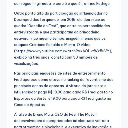
consegue fingir nada, o cara é o que é”, afirma Rodrigo.
Outro ponto alto da participação do influenciador no
Desimpedidos foi quando, em 2016, ele deu início ao
quadro “Desafio do Fred”, que entre as personalidades
entrevistadas e que participaram da brincadeira,
estiveram, ao mesmo tempo, ninguém menos que os
craques Cristiano Ronaldo e Marta. O vídeo
(https://www.youtube.com/watch?v=hOUvrWx5uVY),
exibido há três anos, consta com 30 milhões de
visualizações.
Nas principais enquetes de sites de entretenimento,
Fred aparece como oitavo no ranking de favoritismo das
principais casas de apostas. A vitória do jornalista e
influenciador paga R$ 18,90 para cada R$ 1 real gasto no
Esportes da Sorte, e 19,00 para cada R$ 1 real gasto na
Casa de Apostas.
Análise de Bruno Maia, CEO da Feel The Match,
desenvolvedora de propriedades intelectuais voltada
para streaming e blockchain, e executivo de inovação e