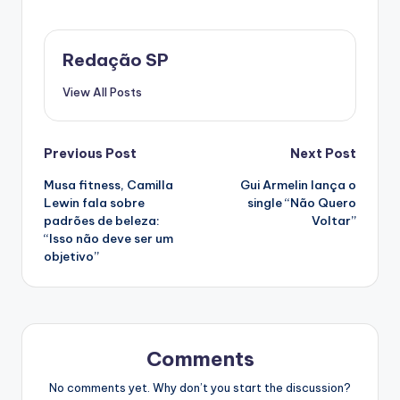
Redação SP
View All Posts
Post
Previous Post
Next Post
Musa fitness, Camilla
Gui Armelin lança o
navigation
Lewin fala sobre
single “Não Quero
padrões de beleza:
Voltar”
“Isso não deve ser um
objetivo”
Comments
No comments yet. Why don’t you start the discussion?