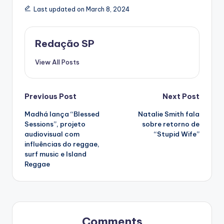
Last updated on March 8, 2024
Redação SP
View All Posts
Post
Previous Post
Next Post
Madhá lança “Blessed
Natalie Smith fala
navigation
Sessions”, projeto
sobre retorno de
audiovisual com
“Stupid Wife”
influências do reggae,
surf music e Island
Reggae
Comments