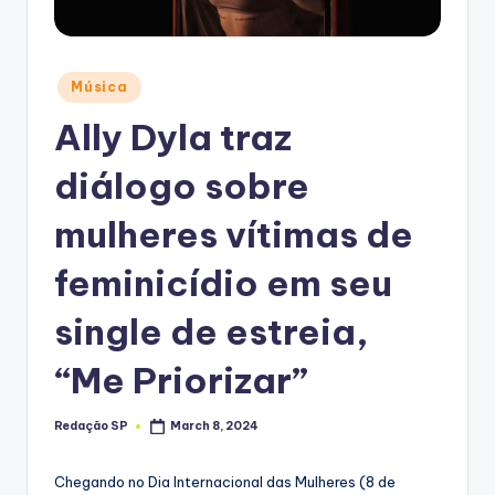
Posted
Música
in
Ally Dyla traz
diálogo sobre
mulheres vítimas de
feminicídio em seu
single de estreia,
“Me Priorizar”
Redação SP
March 8, 2024
Posted
by
Chegando no Dia Internacional das Mulheres (8 de