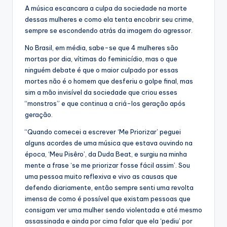
A música escancara a culpa da sociedade na morte
dessas mulheres e como ela tenta encobrir seu crime,
sempre se escondendo atrás da imagem do agressor.
No Brasil, em média, sabe-se que 4 mulheres são
mortas por dia, vítimas do feminicídio, mas o que
ninguém debate é que o maior culpado por essas
mortes não é o homem que desferiu o golpe final, mas
sim a mão invisível da sociedade que criou esses
“monstros” e que continua a criá-los geração após
geração.
“Quando comecei a escrever ‘Me Priorizar’ peguei
alguns acordes de uma música que estava ouvindo na
época, ‘Meu Pisêro’, da Duda Beat, e surgiu na minha
mente a frase ‘se me priorizar fosse fácil assim’. Sou
uma pessoa muito reflexiva e vivo as causas que
defendo diariamente, então sempre senti uma revolta
imensa de como é possível que existam pessoas que
consigam ver uma mulher sendo violentada e até mesmo
assassinada e ainda por cima falar que ela ‘pediu’ por