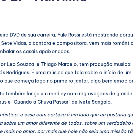
iro DVD de sua carreira, Yule Rossi está mostrando porq
 Sete Vidas, a cantora e compositora, vem mais românti
mbalar os casais apaixonados.
por Leo Souzza e Thiago Marcelo, tem produção musical
ós Rodrigues. É uma música que fala sobre o início de u
nso que começa logo no primeiro jantar, algo bem emoci
sta também lança um medley com regravações de grandes
teus e “Quando a Chuva Passar” de Ivete Sangalo.
ântico, e esse com certeza é um lado que eu gostaria qu
a sobre um amor diferente de todos, sobre um verdadeiro
e mais no amor, por mais que hoje não seja uma missão tão