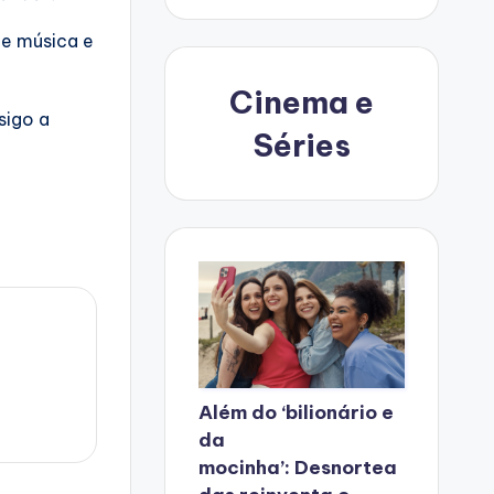
de música e
Cinema e
sigo a
Séries
Além do ‘bilionário e
da
mocinha’: Desnortea