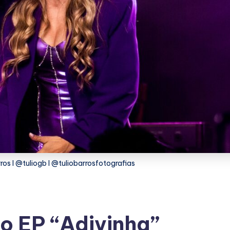
rros I @tuliogb I @tuliobarrosfotografias
 o EP “Adivinha”