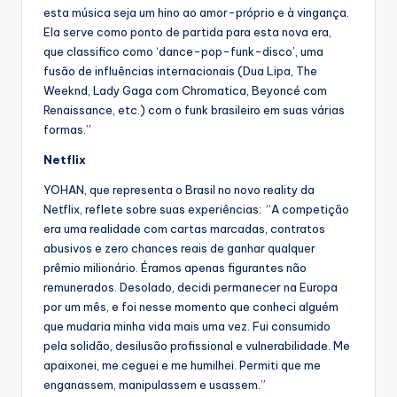
esta música seja um hino ao amor-próprio e à vingança.
Ela serve como ponto de partida para esta nova era,
que classifico como ‘dance-pop-funk-disco’, uma
fusão de influências internacionais (Dua Lipa, The
Weeknd, Lady Gaga com Chromatica, Beyoncé com
Renaissance, etc.) com o funk brasileiro em suas várias
formas.”
Netflix
YOHAN, que representa o Brasil no novo reality da
Netflix, reflete sobre suas experiências: “A competição
era uma realidade com cartas marcadas, contratos
abusivos e zero chances reais de ganhar qualquer
prêmio milionário. Éramos apenas figurantes não
remunerados. Desolado, decidi permanecer na Europa
por um mês, e foi nesse momento que conheci alguém
que mudaria minha vida mais uma vez. Fui consumido
pela solidão, desilusão profissional e vulnerabilidade. Me
apaixonei, me ceguei e me humilhei. Permiti que me
enganassem, manipulassem e usassem.”