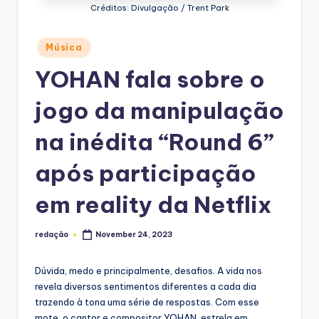
Créditos: Divulgação / Trent Park
Posted
Música
in
YOHAN fala sobre o
jogo da manipulação
na inédita “Round 6”
após participação
em reality da Netflix
redação
November 24, 2023
Posted
by
Dúvida, medo e principalmente, desafios. A vida nos
revela diversos sentimentos diferentes a cada dia
trazendo à tona uma série de respostas. Com esse
mote, o cantor e compositor YOHAN, estrela em