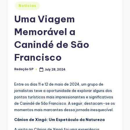
Posted
Notícias
in
Uma Viagem
Memorável a
Canindé de São
Francisco
Redação SP
July 28, 2024
Posted
by
Entre os dias 11 e 12 de maio de 2024, um grupo de
jornalistas teve a oportunidade de explorar alguns dos
pontos turísticos mais impressionantes e significativos
de Canindé de São Francisco. A seguir, destacam-se os
momentos mais marcantes dessa jornada inesquecível.
Cânion de Xingó: Um Espetáculo da Natureza
A visita ao Cânion de Xingó foi uma experiência