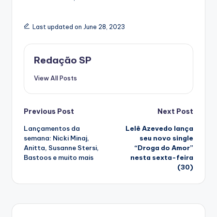
Last updated on June 28, 2023
Redação SP
View All Posts
Post
Previous Post
Next Post
Lançamentos da
Lelê Azevedo lança
navigation
semana: Nicki Minaj,
seu novo single
Anitta, Susanne Stersi,
“Droga do Amor”
Bastoos e muito mais
nesta sexta-feira
(30)