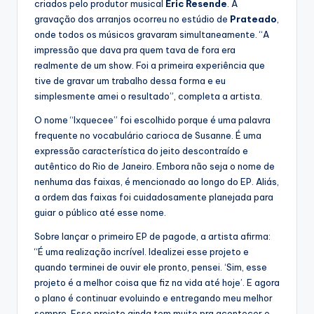
criados pelo produtor musical
Eric Resende
. A
gravação dos arranjos ocorreu no estúdio de
Prateado
,
onde todos os músicos gravaram simultaneamente. “A
impressão que dava pra quem tava de fora era
realmente de um show. Foi a primeira experiência que
tive de gravar um trabalho dessa forma e eu
simplesmente amei o resultado”, completa a artista.
O nome “Ixquecee” foi escolhido porque é uma palavra
frequente no vocabulário carioca de Susanne. É uma
expressão característica do jeito descontraído e
autêntico do Rio de Janeiro. Embora não seja o nome de
nenhuma das faixas, é mencionado ao longo do EP. Aliás,
a ordem das faixas foi cuidadosamente planejada para
guiar o público até esse nome.
Sobre lançar o primeiro EP de pagode, a artista afirma:
“É uma realização incrível. Idealizei esse projeto e
quando terminei de ouvir ele pronto, pensei. ‘Sim, esse
projeto é a melhor coisa que fiz na vida até hoje’. E agora
o plano é continuar evoluindo e entregando meu melhor
sempre. Esse projeto ainda tem muito pra acontecer e