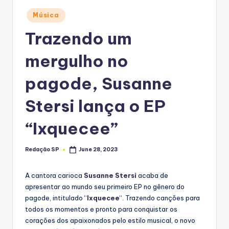
Posted
Música
in
Trazendo um
mergulho no
pagode, Susanne
Stersi lança o EP
“Ixquecee”
Redação SP
June 28, 2023
Posted
by
A cantora carioca
Susanne Stersi
acaba de
apresentar ao mundo seu primeiro EP no gênero do
pagode, intitulado “
Ixquecee
“. Trazendo canções para
todos os momentos e pronto para conquistar os
corações dos apaixonados pelo estilo musical, o novo