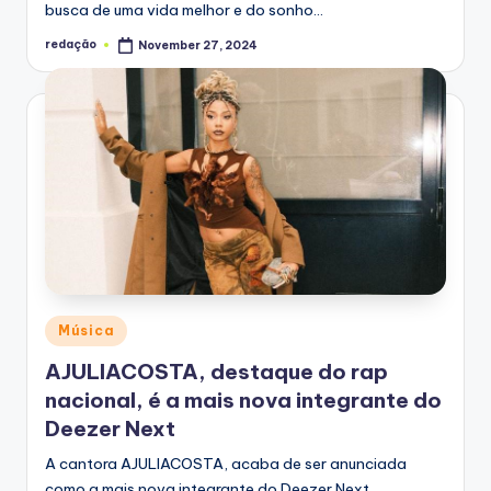
busca de uma vida melhor e do sonho…
redação
November 27, 2024
Posted
by
Posted
Música
in
AJULIACOSTA, destaque do rap
nacional, é a mais nova integrante do
Deezer Next
A cantora AJULIACOSTA, acaba de ser anunciada
como a mais nova integrante do Deezer Next,