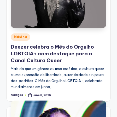
Posted
Música
in
Deezer celebra o Mês do Orgulho
LGBTQIA+ com destaque para o
Canal Cultura Queer
Mais do que um gênero ou uma estética, a cultura queer
é uma expressão de liberdade, autenticidade e ruptura
dos padrões. O Mês do Orgulho LGBTQIA+, celebrado
mundialmente em junho,…
redação
June 5, 2025
Posted
by