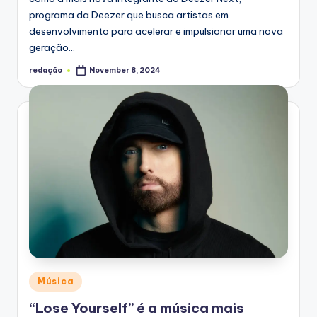
programa da Deezer que busca artistas em
desenvolvimento para acelerar e impulsionar uma nova
geração…
redação
November 8, 2024
Posted
by
Posted
Música
in
“Lose Yourself” é a música mais