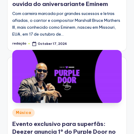
ouvida do aniversariante Eminem
Com carreira marcada por grandes sucessos e letras
afiadas, o cantor e compositor Marshall Bruce Mathers
III, mais conhecido como Eminem, nasceu em Missouri,
EUA, em 17 de outubro de…
redação
October 17, 2024
Posted
by
Posted
Música
in
Evento exclusivo para superfãs:
Deezer anuncia 1° do Purple Door no